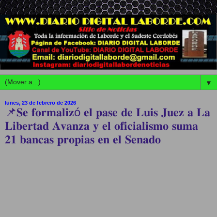
▼
lunes, 23 de febrero de 2026
📌𝐒𝐞 𝐟𝐨𝐫𝐦𝐚𝐥𝐢𝐳ó 𝐞𝐥 𝐩𝐚𝐬𝐞 𝐝𝐞 𝐋𝐮𝐢𝐬 𝐉𝐮𝐞𝐳 𝐚 𝐋𝐚
𝐋𝐢𝐛𝐞𝐫𝐭𝐚𝐝 𝐀𝐯𝐚𝐧𝐳𝐚 𝐲 𝐞𝐥 𝐨𝐟𝐢𝐜𝐢𝐚𝐥𝐢𝐬𝐦𝐨 𝐬𝐮𝐦𝐚
𝟐𝟏 𝐛𝐚𝐧𝐜𝐚𝐬 𝐩𝐫𝐨𝐩𝐢𝐚𝐬 𝐞𝐧 𝐞𝐥 𝐒𝐞𝐧𝐚𝐝𝐨