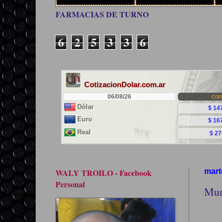
FARMACIAS DE TURNO
6
2
5
3
3
6
WALY TROILO - Facebook
mart
Personal
Mun