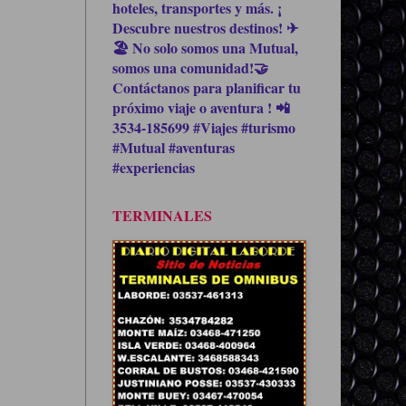
hoteles, transportes y más. ¡
Descubre nuestros destinos! ✈
🏖 No solo somos una Mutual,
somos una comunidad!🤝
Contáctanos para planificar tu
próximo viaje o aventura ! 📲
3534-185699 #Viajes #turismo
#Mutual #aventuras
#experiencias
TERMINALES