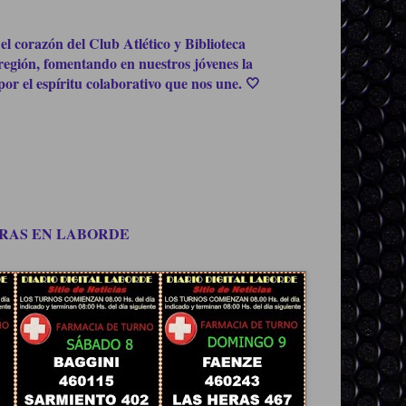
el corazón del Club Atlético y Biblioteca
región, fomentando en nuestros jóvenes la
or el espíritu colaborativo que nos une. 🤍
OMPRAS EN LABORDE