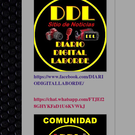
https://www.facebook.com/DIARI
ODIGITALLABORDE/
https://chat.whatsapp.com/FTJEf2
8GHYKFaD1U6KVWkJ