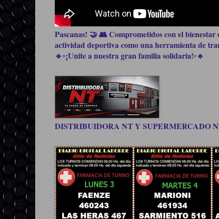
Pascanas! 🤝 👥 Comprometidos con el bienestar d
actividad deportiva como una herramienta de trans
🔹▫️¡Unite a nuestra gran familia solidaria!▫️🔹
DISTRIBUIDORA NT Y SUPERMERCADO NT, be