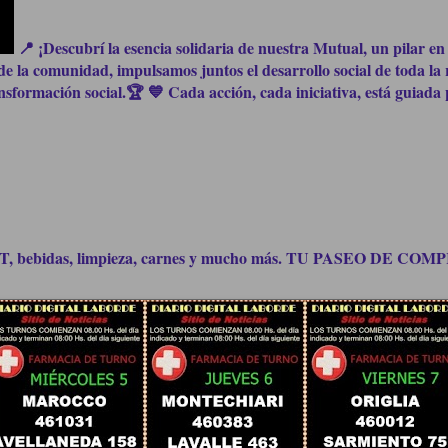
📍 ¡Descubrí la esencia solidaria de nuestra Mutual, un pilar en 
e la comunidad, impulsamos juntos el desarrollo social de toda la 
formación social.🏆 💙 Cada acción, cada iniciativa, está guiada p
bidas, limpieza, carnes y mucho más. TU PASEO DE C