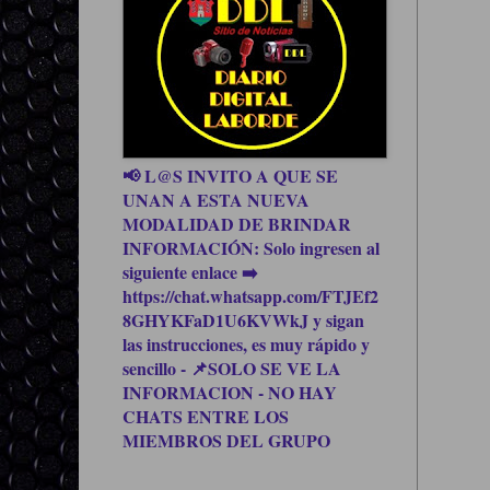
📢 L@S INVITO A QUE SE
UNAN A ESTA NUEVA
MODALIDAD DE BRINDAR
INFORMACIÓN: Solo ingresen al
siguiente enlace ➡️
https://chat.whatsapp.com/FTJEf2
8GHYKFaD1U6KVWkJ y sigan
las instrucciones, es muy rápido y
sencillo - 📌SOLO SE VE LA
INFORMACION - NO HAY
CHATS ENTRE LOS
MIEMBROS DEL GRUPO