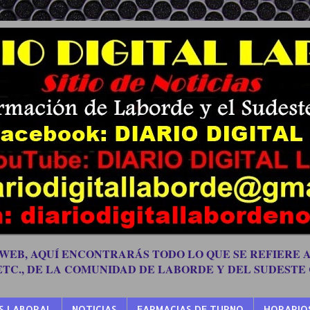
 WEB, AQUÍ ENCONTRARÁS TODO LO QUE SE REFIERE A
 ETC., DE LA COMUNIDAD DE LABORDE Y DEL SUDESTE
S LABORAL
NOTICIAS
FARMACIAS DE TURNO
HORARIO