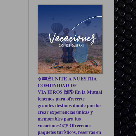
✈️🚌⛱UNITE A NUESTRA
COMUNIDAD DE
VIAJEROS 🙌🌎 En la Mutual
tenemos para ofrecerte
grandes destinos donde puedas
crear experiencias únicas y
memorables para tus
vacaciones! 👉 Ofrecemos
paquetes turísticos, reservas en