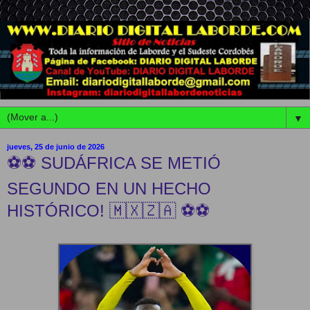
▼
jueves, 25 de junio de 2026
⚽️⚽️ SUDÁFRICA SE METIÓ
SEGUNDO EN UN HECHO
HISTÓRICO! 🇲🇽🇿🇦 ⚽️⚽️