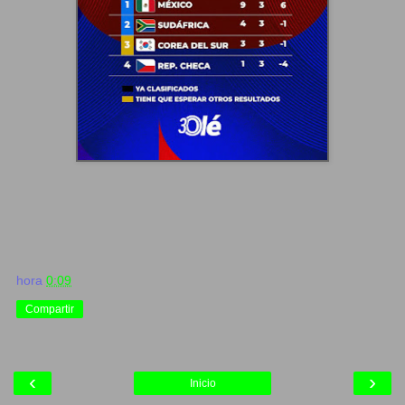
hora
0:09
Compartir
‹
›
Inicio