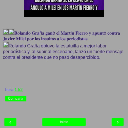
𝐑𝐨𝐥𝐚𝐧𝐝𝐨 𝐆𝐫𝐚ñ𝐚 𝐠𝐚𝐧ó 𝐞𝐥 𝐌𝐚𝐫𝐭í𝐧 𝐅𝐢𝐞𝐫𝐫𝐨 𝐲 𝐚𝐩𝐮𝐧𝐭ó 𝐜𝐨𝐧𝐭𝐫𝐚
𝐉𝐚𝐯𝐢𝐞𝐫 𝐌𝐢𝐥𝐞𝐢 𝐩𝐨𝐫 𝐥𝐨𝐬 𝐢𝐧𝐬𝐮𝐥𝐭𝐨𝐬 𝐚 𝐥𝐨𝐬 𝐩𝐞𝐫𝐢𝐨𝐝𝐢𝐬𝐭𝐚𝐬
Rolando Graña obtuvo la estatuilla a mejor labor
periodística y, al subir al escenario, lanzó un fuerte mensaje
contra el presidente que no pasó desapercibido.
hora
1:53
Compartir
‹
›
Inicio