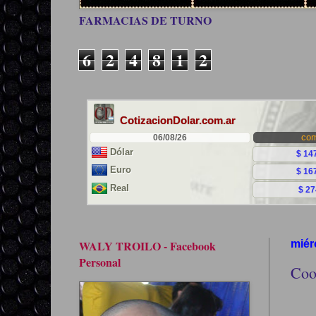
FARMACIAS DE TURNO
6
2
4
8
1
2
WALY TROILO - Facebook
miér
Personal
Coo