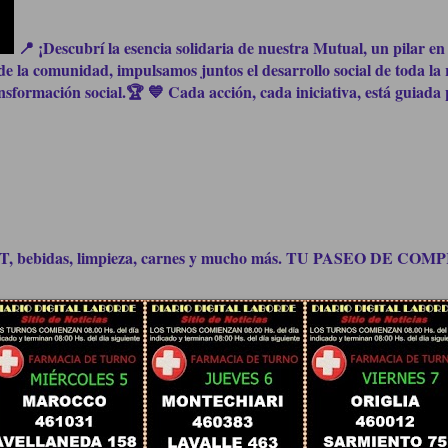
📍 ¡Descubrí la esencia solidaria de nuestra Mutual, un pilar en 
e la comunidad, impulsamos juntos el desarrollo social de toda la 
formación social.🏆 💙 Cada acción, cada iniciativa, está guiada p
bidas, limpieza, carnes y mucho más. TU PASEO DE C