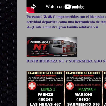
Pascanas! 🤝 👥 Comprometidos con el bienestar d
actividad deportiva como una herramienta de trans
🔹▫️¡Unite a nuestra gran familia solidaria!▫️🔹
DISTRIBUIDORA NT Y SUPERMERCADO NT, be