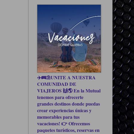
✈️🚌⛱UNITE A NUESTRA
COMUNIDAD DE
VIAJEROS 🙌🌎 En la Mutual
tenemos para ofrecerte
grandes destinos donde puedas
crear experiencias únicas y
memorables para tus
vacaciones! 👉 Ofrecemos
paquetes turísticos, reservas en