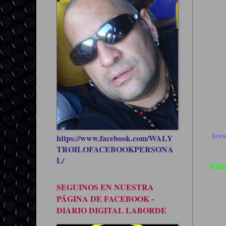
hor
https://www.facebook.com/WALY
TROILOFACEBOOKPERSONA
L/
Entr
SEGUINOS EN NUESTRA
PÁGINA DE FACEBOOK -
DIARIO DIGITAL LABORDE