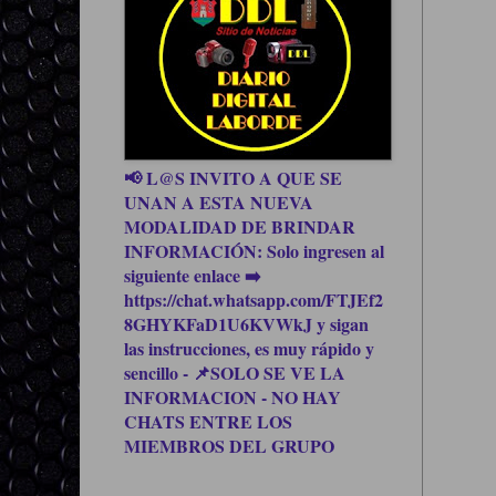
📢 L@S INVITO A QUE SE
UNAN A ESTA NUEVA
MODALIDAD DE BRINDAR
INFORMACIÓN: Solo ingresen al
siguiente enlace ➡️
https://chat.whatsapp.com/FTJEf2
8GHYKFaD1U6KVWkJ y sigan
las instrucciones, es muy rápido y
sencillo - 📌SOLO SE VE LA
INFORMACION - NO HAY
CHATS ENTRE LOS
MIEMBROS DEL GRUPO