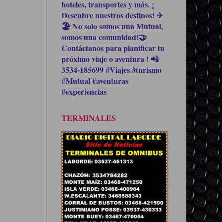
hoteles, transportes y más. ¡
Descubre nuestros destinos! ✈
🏖 No solo somos una Mutual,
somos una comunidad!🤝
Contáctanos para planificar tu
próximo viaje o aventura ! 📲
3534-185699 #Viajes #turismo
#Mutual #aventuras
#experiencias
TERMINALES