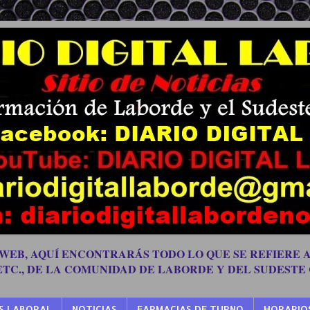
 WEB, AQUÍ ENCONTRARÁS TODO LO QUE SE REFIERE A
 ETC., DE LA COMUNIDAD DE LABORDE Y DEL SUDESTE
S LABORAL
NOTICIAS
FARMACIAS DE TURNO
HORARIO