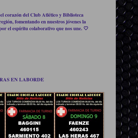
el corazón del Club Atlético y Biblioteca
región, fomentando en nuestros jóvenes la
or el espíritu colaborativo que nos une. 🤍
OMPRAS EN LABORDE