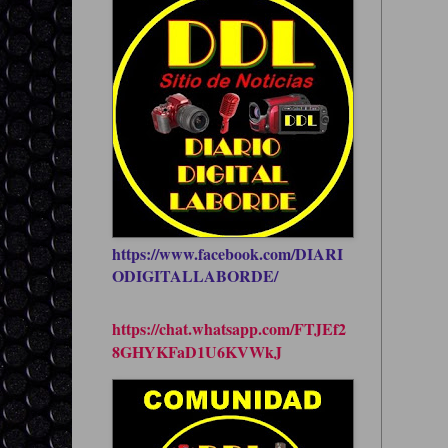
https://www.facebook.com/DIARI
ODIGITALLABORDE/
https://chat.whatsapp.com/FTJEf2
8GHYKFaD1U6KVWkJ