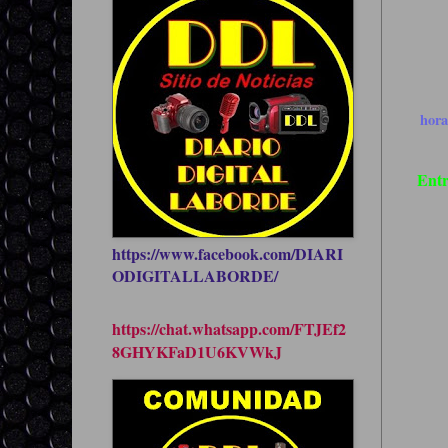
hor
Entr
https://www.facebook.com/DIARI
ODIGITALLABORDE/
https://chat.whatsapp.com/FTJEf2
8GHYKFaD1U6KVWkJ