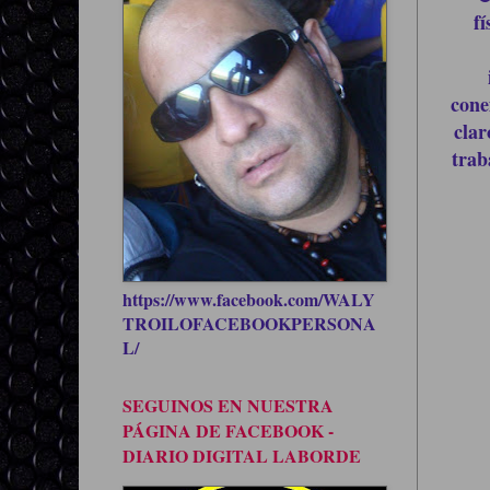
f
cone
clar
trab
https://www.facebook.com/WALY
TROILOFACEBOOKPERSONA
L/
SEGUINOS EN NUESTRA
PÁGINA DE FACEBOOK -
DIARIO DIGITAL LABORDE