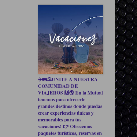
✈️🚌⛱UNITE A NUESTRA
COMUNIDAD DE
VIAJEROS 🙌🌎 En la Mutual
tenemos para ofrecerte
grandes destinos donde puedas
crear experiencias únicas y
memorables para tus
vacaciones! 👉 Ofrecemos
paquetes turísticos, reservas en