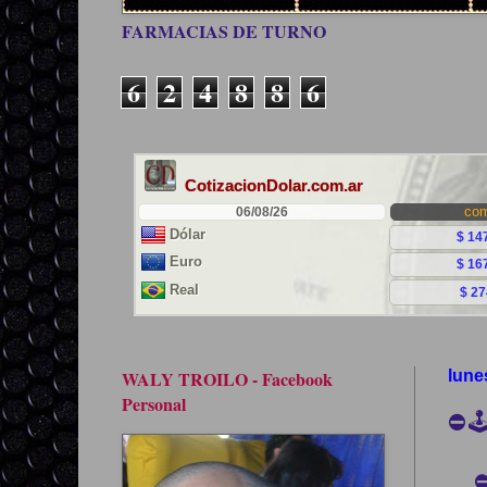
FARMACIAS DE TURNO
6
2
4
8
8
6
WALY TROILO - Facebook
lune
Personal
⛔️
⛔