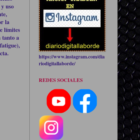
 y uso
te,
r la
e límites
 tanto a
fatigue),
cta.
https://www.instagram.com/dia
riodigitallaborde/
REDES SOCIALES