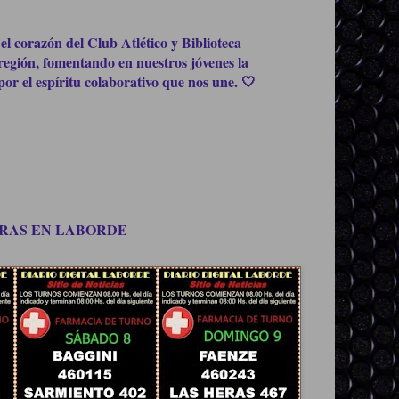
el corazón del Club Atlético y Biblioteca
región, fomentando en nuestros jóvenes la
or el espíritu colaborativo que nos une. 🤍
OMPRAS EN LABORDE