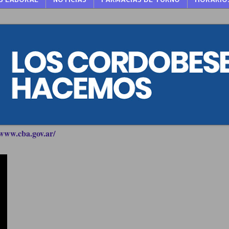
www.cba.gov.ar/