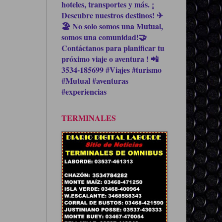
hoteles, transportes y más. ¡
Descubre nuestros destinos! ✈
🏖 No solo somos una Mutual,
somos una comunidad!🤝
Contáctanos para planificar tu
próximo viaje o aventura ! 📲
3534-185699 #Viajes #turismo
#Mutual #aventuras
#experiencias
TERMINALES