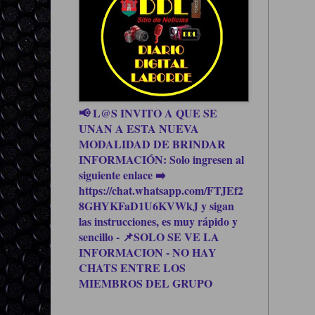
📢 L@S INVITO A QUE SE
UNAN A ESTA NUEVA
MODALIDAD DE BRINDAR
INFORMACIÓN: Solo ingresen al
siguiente enlace ➡️
https://chat.whatsapp.com/FTJEf2
8GHYKFaD1U6KVWkJ y sigan
las instrucciones, es muy rápido y
sencillo - 📌SOLO SE VE LA
INFORMACION - NO HAY
CHATS ENTRE LOS
MIEMBROS DEL GRUPO