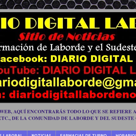
 WEB, AQUÍ ENCONTRARÁS TODO LO QUE SE REFIERE A
 ETC., DE LA COMUNIDAD DE LABORDE Y DEL SUDESTE
S LABORAL
NOTICIAS
FARMACIAS DE TURNO
HORARIO