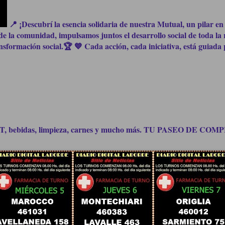
📍 ¡Descubrí la esencia solidaria de nuestra Mutual, un pilar en 
e la comunidad, impulsamos juntos el desarrollo social de toda la 
formación social.🏆 💙 Cada acción, cada iniciativa, está guiada p
bidas, limpieza, carnes y mucho más. TU PASEO DE C