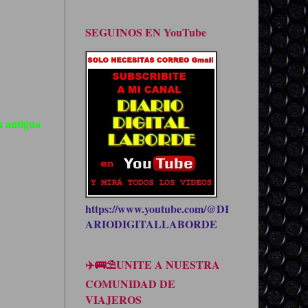
SEGUINOS EN YouTube
 antigua
https://www.youtube.com/@DI
ARIODIGITALLABORDE
✈️🚌⛱UNITE A NUESTRA
COMUNIDAD DE
VIAJEROS