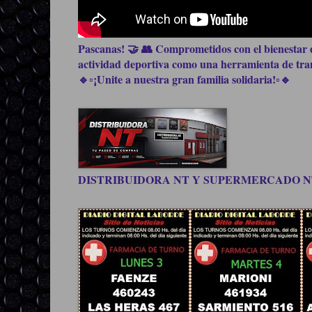
Pascanas! 🤝 👥 Comprometidos con el bienestar d
actividad deportiva como una herramienta de trans
🔹▫️¡Unite a nuestra gran familia solidaria!▫️🔹
DISTRIBUIDORA NT Y SUPERMERCADO NT, be