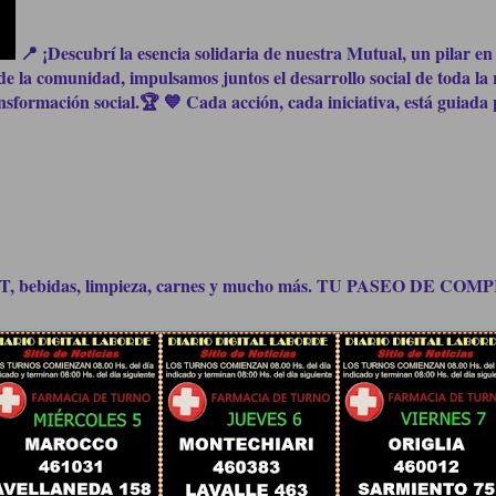
📍 ¡Descubrí la esencia solidaria de nuestra Mutual, un pilar en 
e la comunidad, impulsamos juntos el desarrollo social de toda la 
formación social.🏆 💙 Cada acción, cada iniciativa, está guiada p
bidas, limpieza, carnes y mucho más. TU PASEO DE C