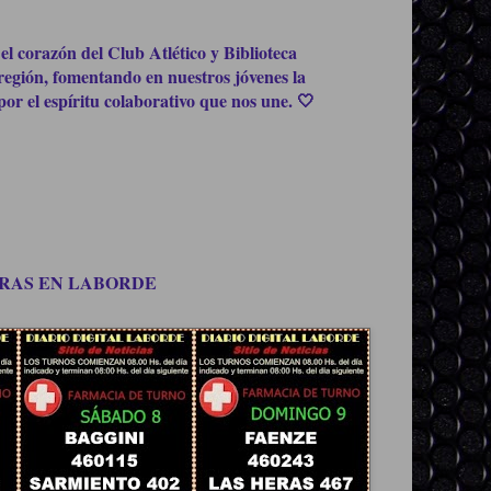
el corazón del Club Atlético y Biblioteca
región, fomentando en nuestros jóvenes la
or el espíritu colaborativo que nos une. 🤍
OMPRAS EN LABORDE