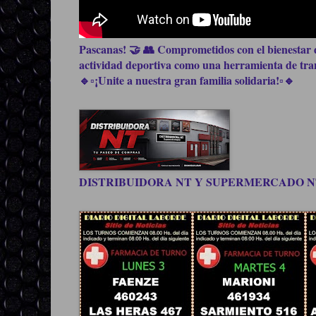
Pascanas! 🤝 👥 Comprometidos con el bienestar d
actividad deportiva como una herramienta de trans
🔹▫️¡Unite a nuestra gran familia solidaria!▫️🔹
DISTRIBUIDORA NT Y SUPERMERCADO NT, be