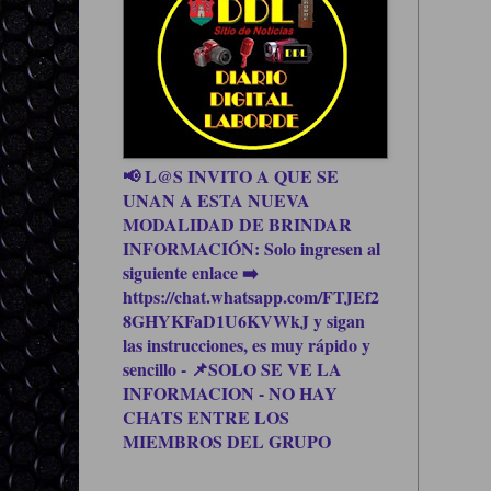
📢 L@S INVITO A QUE SE
UNAN A ESTA NUEVA
MODALIDAD DE BRINDAR
INFORMACIÓN: Solo ingresen al
siguiente enlace ➡️
https://chat.whatsapp.com/FTJEf2
8GHYKFaD1U6KVWkJ y sigan
las instrucciones, es muy rápido y
sencillo - 📌SOLO SE VE LA
INFORMACION - NO HAY
CHATS ENTRE LOS
MIEMBROS DEL GRUPO