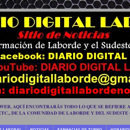
 WEB, AQUÍ ENCONTRARÁS TODO LO QUE SE REFIERE A
 ETC., DE LA COMUNIDAD DE LABORDE Y DEL SUDESTE
S LABORAL
NOTICIAS
FARMACIAS DE TURNO
HORARIO