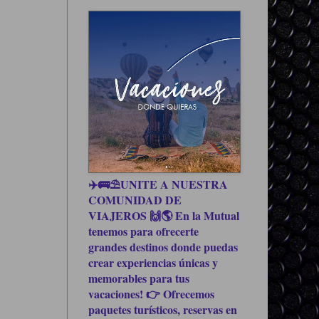
✈️🚌⛱UNITE A NUESTRA
COMUNIDAD DE
VIAJEROS 🙌🌎 En la Mutual
tenemos para ofrecerte
grandes destinos donde puedas
crear experiencias únicas y
memorables para tus
vacaciones! 👉 Ofrecemos
paquetes turísticos, reservas en