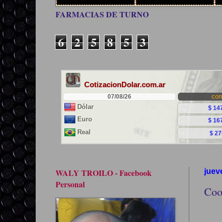
FARMACIAS DE TURNO
6
2
5
8
5
3
WALY TROILO - Facebook
juev
Personal
Coo