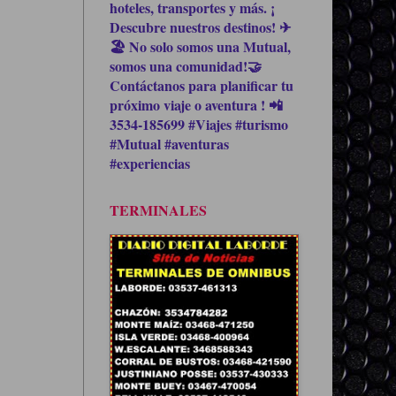
hoteles, transportes y más. ¡
Descubre nuestros destinos! ✈
🏖 No solo somos una Mutual,
somos una comunidad!🤝
Contáctanos para planificar tu
próximo viaje o aventura ! 📲
3534-185699 #Viajes #turismo
#Mutual #aventuras
#experiencias
TERMINALES