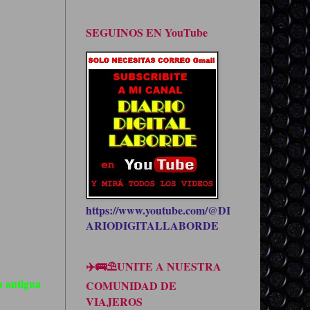
SEGUINOS EN YouTube
https://www.youtube.com/@DI
ARIODIGITALLABORDE
✈️🚌⛱UNITE A NUESTRA
 antigua
COMUNIDAD DE
VIAJEROS