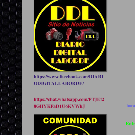
https://www.facebook.com/DIARI
ODIGITALLABORDE/
https://chat.whatsapp.com/FTJEf2
hor
8GHYKFaD1U6KVWkJ
Entr