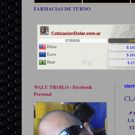
FARMACIAS DE TURNO
WALY TROILO - Facebook
vier
Personal
CL
📌
LA
E