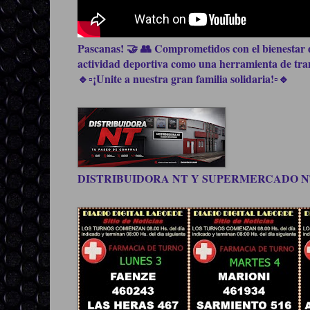
Pascanas! 🤝 👥 Comprometidos con el bienestar d
actividad deportiva como una herramienta de trans
🔹▫️¡Unite a nuestra gran familia solidaria!▫️🔹
DISTRIBUIDORA NT Y SUPERMERCADO NT, be