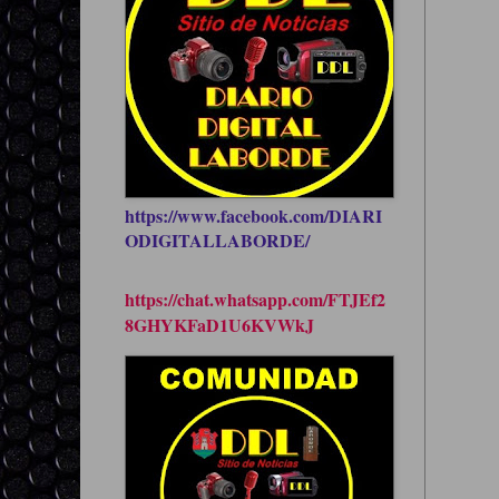
https://www.facebook.com/DIARI
ODIGITALLABORDE/
https://chat.whatsapp.com/FTJEf2
8GHYKFaD1U6KVWkJ