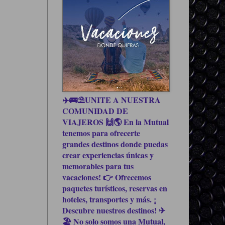
✈️🚌⛱UNITE A NUESTRA
COMUNIDAD DE
VIAJEROS 🙌🌎 En la Mutual
tenemos para ofrecerte
grandes destinos donde puedas
crear experiencias únicas y
memorables para tus
vacaciones! 👉 Ofrecemos
paquetes turísticos, reservas en
hoteles, transportes y más. ¡
Descubre nuestros destinos! ✈
🏖 No solo somos una Mutual,