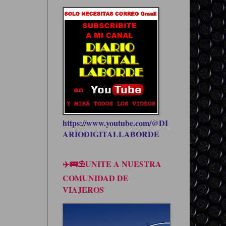
https://www.youtube.com/@DI
ARIODIGITALLABORDE
✈️🚌⛱UNITE A NUESTRA
COMUNIDAD DE
VIAJEROS