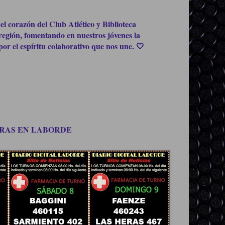
el corazón del Club Atlético y Biblioteca
región, fomentando en nuestros jóvenes la
or el espíritu colaborativo que nos une. 🤍
OMPRAS EN LABORDE