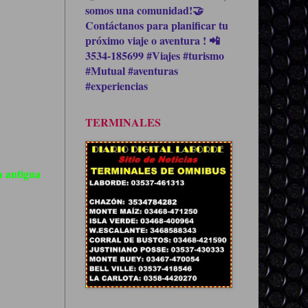
somos una comunidad!🤝
Contáctanos para planificar tu
próximo viaje o aventura ! 📲
3534-185699 #Viajes #turismo
#Mutual #aventuras
#experiencias
TERMINALES
 antigua