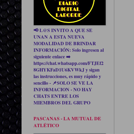
📢 L@S INVITO A QUE SE
UNAN A ESTA NUEVA
MODALIDAD DE BRINDAR
INFORMACIÓN: Solo ingresen al
siguiente enlace ➡️
https://chat.whatsapp.com/FTJEf2
8GHYKFaD1U6KVWkJ y sigan
las instrucciones, es muy rápido y
sencillo - 📌SOLO SE VE LA
INFORMACION - NO HAY
CHATS ENTRE LOS
MIEMBROS DEL GRUPO
PASCANAS - LA MUTUAL DE
ATLÉTICO