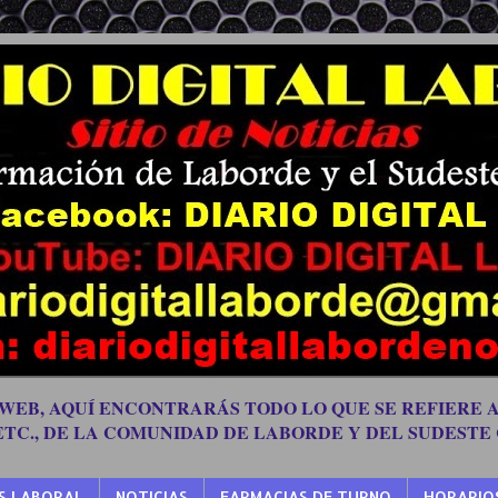
 WEB, AQUÍ ENCONTRARÁS TODO LO QUE SE REFIERE A
 ETC., DE LA COMUNIDAD DE LABORDE Y DEL SUDESTE
S LABORAL
NOTICIAS
FARMACIAS DE TURNO
HORARIO