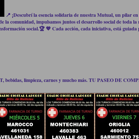
📍 ¡Descubrí la esencia solidaria de nuestra Mutual, un pilar en 
e la comunidad, impulsamos juntos el desarrollo social de toda la 
formación social.🏆 💙 Cada acción, cada iniciativa, está guiada p
bidas, limpieza, carnes y mucho más. TU PASEO DE C