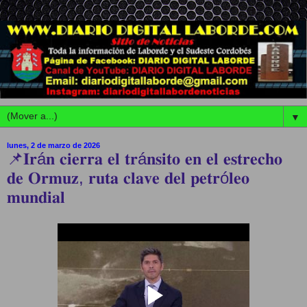
▼
lunes, 2 de marzo de 2026
📌𝐈𝐫á𝐧 𝐜𝐢𝐞𝐫𝐫𝐚 𝐞𝐥 𝐭𝐫á𝐧𝐬𝐢𝐭𝐨 𝐞𝐧 𝐞𝐥 𝐞𝐬𝐭𝐫𝐞𝐜𝐡𝐨
𝐝𝐞 𝐎𝐫𝐦𝐮𝐳, 𝐫𝐮𝐭𝐚 𝐜𝐥𝐚𝐯𝐞 𝐝𝐞𝐥 𝐩𝐞𝐭𝐫ó𝐥𝐞𝐨
𝐦𝐮𝐧𝐝𝐢𝐚𝐥