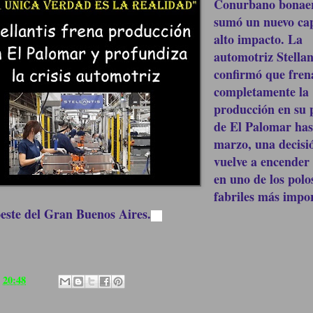
Conurbano bonae
sumó un nuevo cap
alto impacto. La
automotriz Stellan
confirmó que fren
completamente la
producción en su 
de El Palomar has
marzo, una decisi
vuelve a encender
en uno de los polo
fabriles más impo
oeste del Gran Buenos Aires.
a
20:48