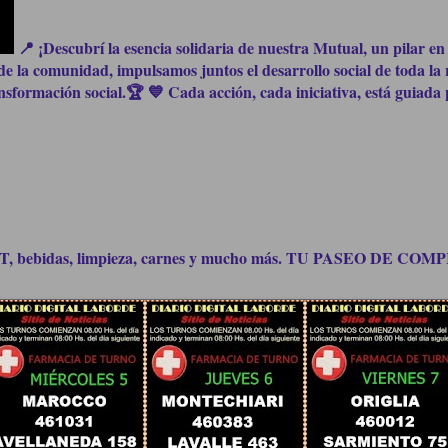
📍 ¡Descubrí la esencia solidaria de nuestra Mutual, un pilar en 
e la comunidad, impulsamos juntos el desarrollo social de toda la 
formación social.🏆 💙 Cada acción, cada iniciativa, está guiada p
bidas, limpieza, carnes y mucho más. TU PASEO DE C