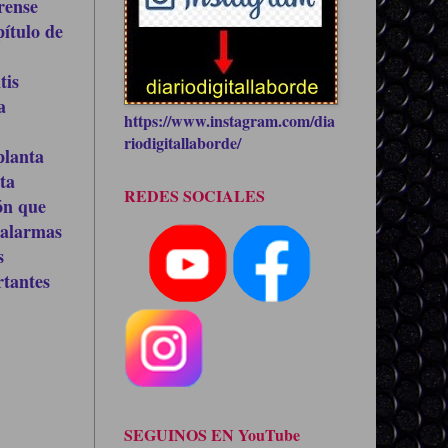
rense
ítulo de
tis
a
https://www.instagram.com/dia
riodigitallaborde/
planta
ta
REDES SOCIALES
ón que
 alarmas
s
rtantes
SEGUINOS EN YouTube