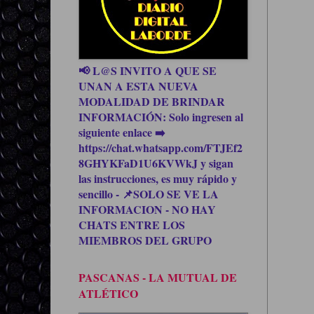
📢 L@S INVITO A QUE SE
UNAN A ESTA NUEVA
MODALIDAD DE BRINDAR
INFORMACIÓN: Solo ingresen al
siguiente enlace ➡️
https://chat.whatsapp.com/FTJEf2
8GHYKFaD1U6KVWkJ y sigan
las instrucciones, es muy rápido y
sencillo - 📌SOLO SE VE LA
INFORMACION - NO HAY
CHATS ENTRE LOS
MIEMBROS DEL GRUPO
PASCANAS - LA MUTUAL DE
ATLÉTICO