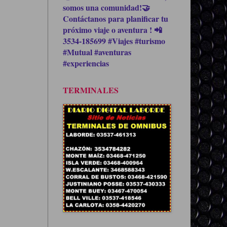
somos una comunidad!🤝
Contáctanos para planificar tu
próximo viaje o aventura ! 📲
3534-185699 #Viajes #turismo
#Mutual #aventuras
#experiencias
TERMINALES