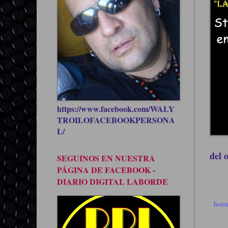
https://www.facebook.com/WALY
TROILOFACEBOOKPERSONA
L/
del 
SEGUINOS EN NUESTRA
PÁGINA DE FACEBOOK -
DIARIO DIGITAL LABORDE
hor