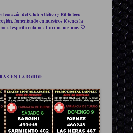
el corazón del Club Atlético y Biblioteca
región, fomentando en nuestros jóvenes la
or el espíritu colaborativo que nos une. 🤍
OMPRAS EN LABORDE