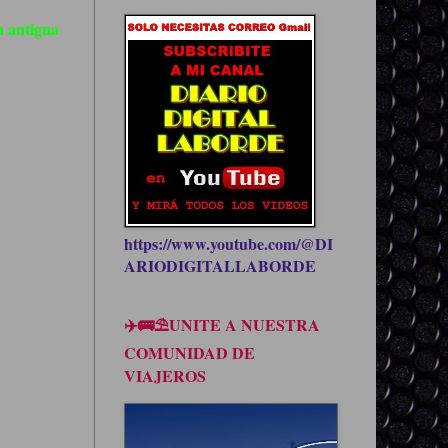
 antigua
https://www.youtube.com/@DI
ARIODIGITALLABORDE
✈️🚌⛱UNITE A NUESTRA
COMUNIDAD DE
VIAJEROS