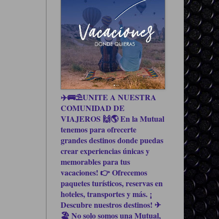
✈️🚌⛱UNITE A NUESTRA
COMUNIDAD DE
VIAJEROS 🙌🌎 En la Mutual
tenemos para ofrecerte
grandes destinos donde puedas
crear experiencias únicas y
memorables para tus
vacaciones! 👉 Ofrecemos
paquetes turísticos, reservas en
hoteles, transportes y más. ¡
Descubre nuestros destinos! ✈
🏖 No solo somos una Mutual,