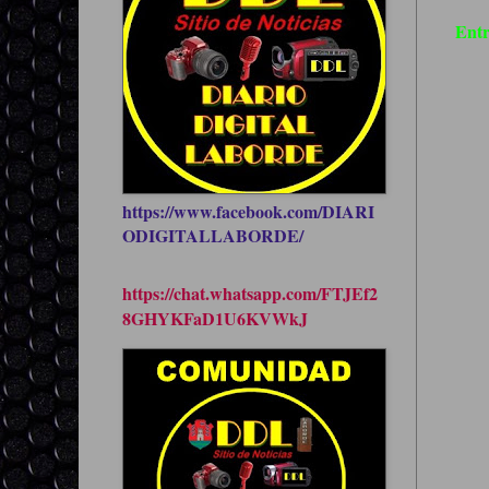
Entr
https://www.facebook.com/DIARI
ODIGITALLABORDE/
https://chat.whatsapp.com/FTJEf2
8GHYKFaD1U6KVWkJ