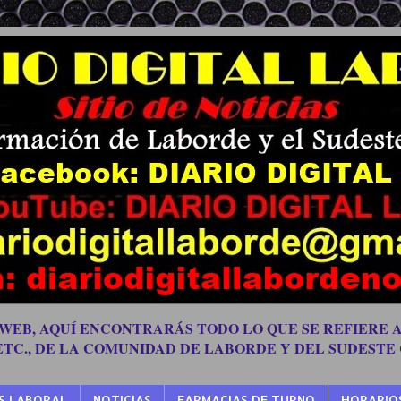
 WEB, AQUÍ ENCONTRARÁS TODO LO QUE SE REFIERE A
 ETC., DE LA COMUNIDAD DE LABORDE Y DEL SUDESTE
S LABORAL
NOTICIAS
FARMACIAS DE TURNO
HORARIO