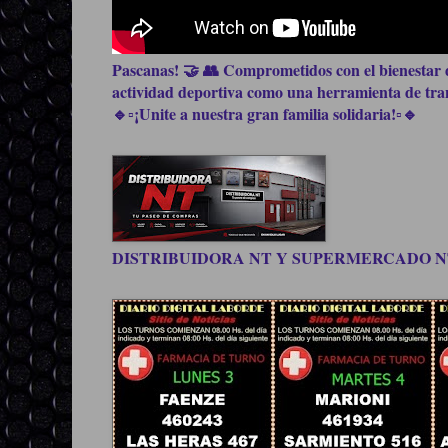
Pascanas! 🤝 👥 Comprometidos con el bienestar d
actividad deportiva como una herramienta de trans
🔹▫️¡Unite a nuestra gran familia solidaria!▫️🔹
DISTRIBUIDORA NT Y SUPERMERCADO NT, be