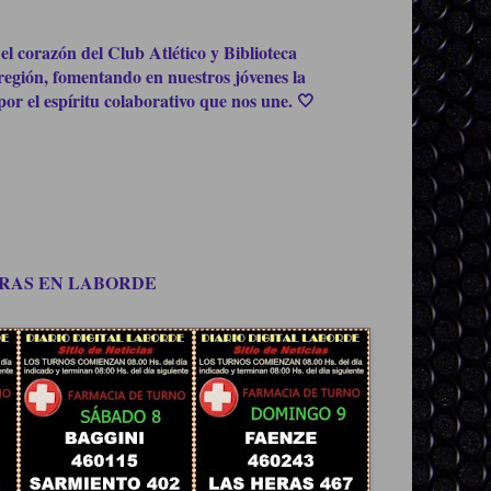
el corazón del Club Atlético y Biblioteca
región, fomentando en nuestros jóvenes la
or el espíritu colaborativo que nos une. 🤍
OMPRAS EN LABORDE