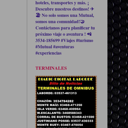
hoteles, transportes y más. ¡
Descubre nuestros destinos! ✈
🏖 No solo somos una Mutual,
somos una comunidad!🤝
Contáctanos para planificar tu
próximo viaje o aventura ! 📲
3534-185699 #Viajes #turismo
#Mutual #aventuras
#experiencias
TERMINALES