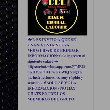
📢 L@S INVITO A QUE SE
UNAN A ESTA NUEVA
MODALIDAD DE BRINDAR
INFORMACIÓN: Solo ingresen al
siguiente enlace ➡️
https://chat.whatsapp.com/FTJEf2
8GHYKFaD1U6KVWkJ y sigan
las instrucciones, es muy rápido y
sencillo - 📌SOLO SE VE LA
INFORMACION - NO HAY
CHATS ENTRE LOS
MIEMBROS DEL GRUPO