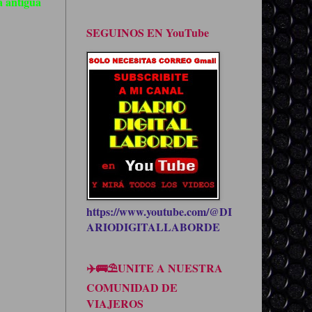
 antigua
SEGUINOS EN YouTube
https://www.youtube.com/@DI
ARIODIGITALLABORDE
✈️🚌⛱UNITE A NUESTRA
COMUNIDAD DE
VIAJEROS