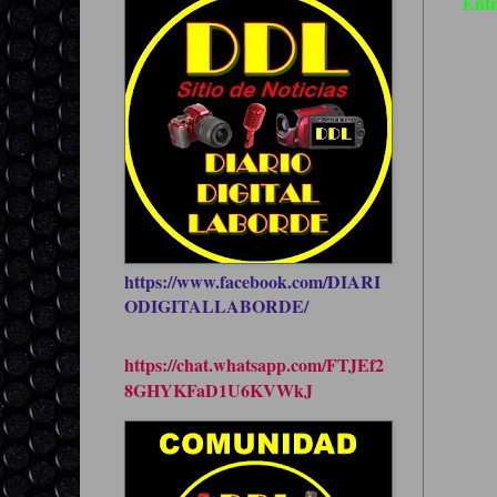
Entr
https://www.facebook.com/DIARI
ODIGITALLABORDE/
https://chat.whatsapp.com/FTJEf2
8GHYKFaD1U6KVWkJ