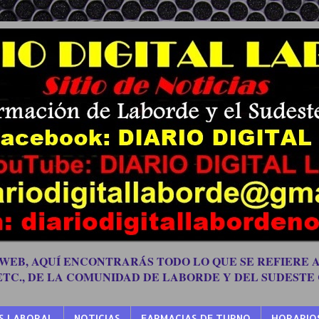
 WEB, AQUÍ ENCONTRARÁS TODO LO QUE SE REFIERE A
 ETC., DE LA COMUNIDAD DE LABORDE Y DEL SUDESTE
S LABORAL
NOTICIAS
FARMACIAS DE TURNO
HORARIO