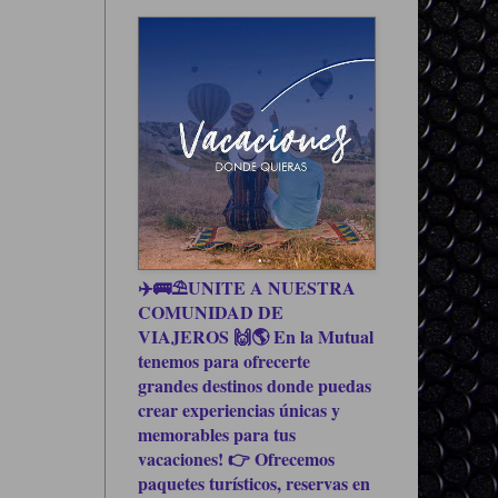
✈️🚌⛱UNITE A NUESTRA
COMUNIDAD DE
VIAJEROS 🙌🌎 En la Mutual
tenemos para ofrecerte
grandes destinos donde puedas
crear experiencias únicas y
memorables para tus
vacaciones! 👉 Ofrecemos
paquetes turísticos, reservas en