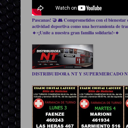
Pascanas! 🤝 👥 Comprometidos con el bienestar d
actividad deportiva como una herramienta de trans
🔹▫️¡Unite a nuestra gran familia solidaria!▫️🔹
DISTRIBUIDORA NT Y SUPERMERCADO NT, be