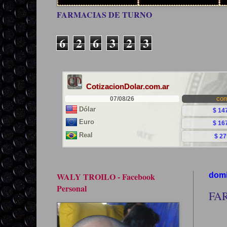
FARMACIAS DE TURNO
6
2
6
3
2
3
WALY TROILO - Facebook
domi
Personal
FA