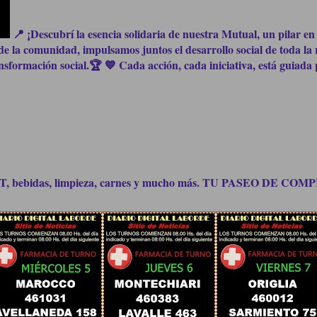
📍 ¡Descubrí la esencia solidaria de nuestra Mutual, un pilar en 
e la comunidad, impulsamos juntos el desarrollo social de toda la 
formación social.🏆 💙 Cada acción, cada iniciativa, está guiada p
bidas, limpieza, carnes y mucho más. TU PASEO DE C