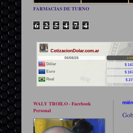
FARMACIAS DE TURNO
6
2
5
4
7
4
WALY TROILO - Facebook
miér
Personal
Gob