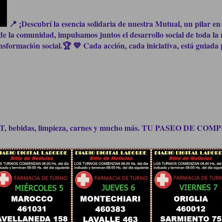
📍 ¡Descubrí la esencia solidaria de nuestra Mutual, un pilar en 
e la comunidad, impulsamos juntos el desarrollo social de toda la 
formación social.🏆 💙 Cada acción, cada iniciativa, está guiada p
bidas, limpieza, carnes y mucho más. TU PASEO DE C