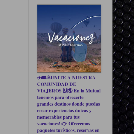
✈️🚌⛱UNITE A NUESTRA
COMUNIDAD DE
VIAJEROS 🙌🌎 En la Mutual
tenemos para ofrecerte
grandes destinos donde puedas
crear experiencias únicas y
memorables para tus
vacaciones! 👉 Ofrecemos
paquetes turísticos, reservas en