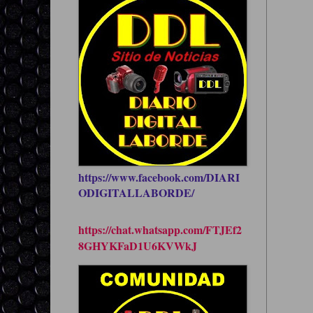
https://www.facebook.com/DIARI
ODIGITALLABORDE/
https://chat.whatsapp.com/FTJEf2
8GHYKFaD1U6KVWkJ