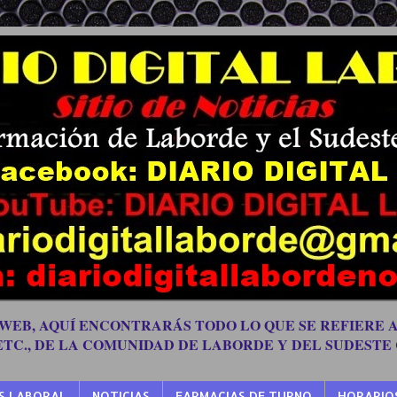
 WEB, AQUÍ ENCONTRARÁS TODO LO QUE SE REFIERE A
 ETC., DE LA COMUNIDAD DE LABORDE Y DEL SUDESTE
S LABORAL
NOTICIAS
FARMACIAS DE TURNO
HORARIO