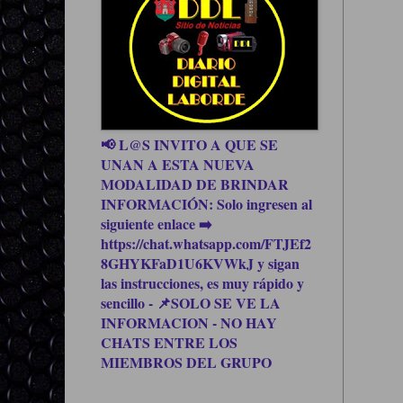
📢 L@S INVITO A QUE SE
UNAN A ESTA NUEVA
MODALIDAD DE BRINDAR
INFORMACIÓN: Solo ingresen al
siguiente enlace ➡️
https://chat.whatsapp.com/FTJEf2
8GHYKFaD1U6KVWkJ y sigan
las instrucciones, es muy rápido y
sencillo - 📌SOLO SE VE LA
INFORMACION - NO HAY
CHATS ENTRE LOS
MIEMBROS DEL GRUPO