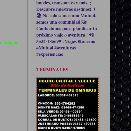
hoteles, transportes y más. ¡
Descubre nuestros destinos! ✈
🏖 No solo somos una Mutual,
somos una comunidad!🤝
Contáctanos para planificar tu
próximo viaje o aventura ! 📲
3534-185699 #Viajes #turismo
 antigua
#Mutual #aventuras
#experiencias
TERMINALES