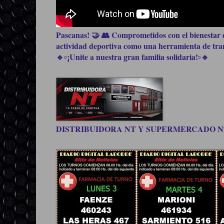
Pascanas! 🤝 👥 Comprometidos con el bienestar d
actividad deportiva como una herramienta de trans
🔹▫️¡Unite a nuestra gran familia solidaria!▫️🔹
DISTRIBUIDORA NT Y SUPERMERCADO NT, be