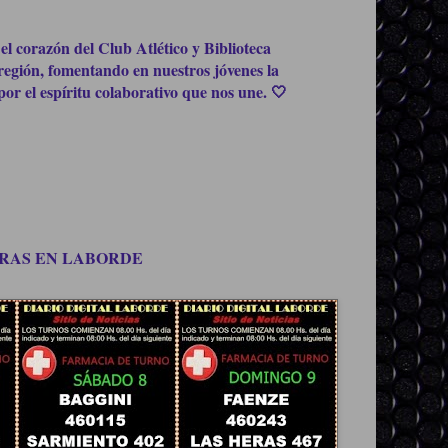
el corazón del Club Atlético y Biblioteca
región, fomentando en nuestros jóvenes la
or el espíritu colaborativo que nos une. 🤍
OMPRAS EN LABORDE