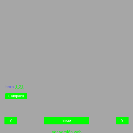
hora
1:21
Compartir
‹
›
Inicio
Ver versión web