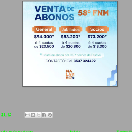
a
21:42
ada más reciente
Inicio
Entrada