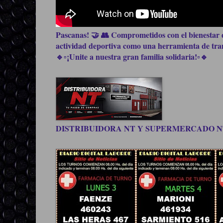
Pascanas! 🤝 👥 Comprometidos con el bienestar d
actividad deportiva como una herramienta de trans
🔹▫️¡Unite a nuestra gran familia solidaria!▫️🔹
DISTRIBUIDORA NT Y SUPERMERCADO NT, be