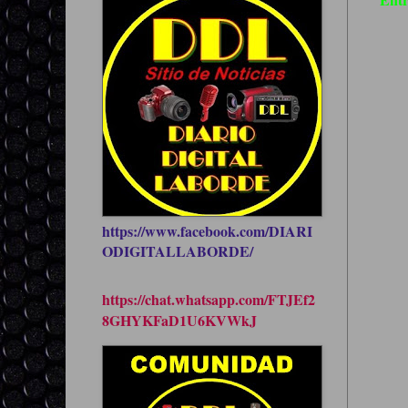
https://www.facebook.com/DIARI
ODIGITALLABORDE/
https://chat.whatsapp.com/FTJEf2
8GHYKFaD1U6KVWkJ