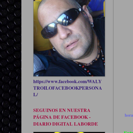
https://www.facebook.com/WALY
TROILOFACEBOOKPERSONA
L/
SEGUINOS EN NUESTRA
hor
PÁGINA DE FACEBOOK -
DIARIO DIGITAL LABORDE
Entr