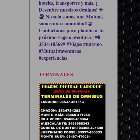
hoteles, transportes y más. ¡
Descubre nuestros destinos! ✈
🏖 No solo somos una Mutual,
somos una comunidad!🤝
Contáctanos para planificar tu
próximo viaje o aventura ! 📲
3534-185699 #Viajes #turismo
#Mutual #aventuras
#experiencias
TERMINALES