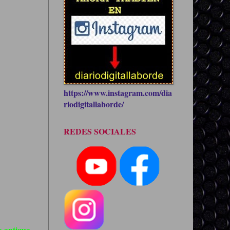
https://www.instagram.com/dia
riodigitallaborde/
REDES SOCIALES
 antigua