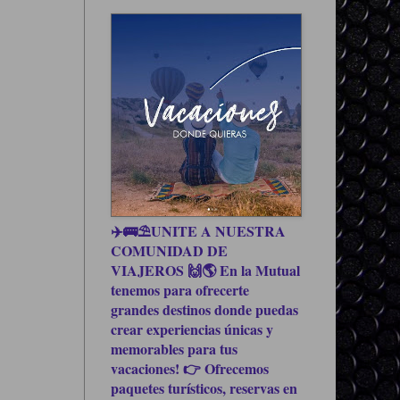
✈️🚌⛱UNITE A NUESTRA
COMUNIDAD DE
VIAJEROS 🙌🌎 En la Mutual
tenemos para ofrecerte
grandes destinos donde puedas
crear experiencias únicas y
memorables para tus
vacaciones! 👉 Ofrecemos
paquetes turísticos, reservas en