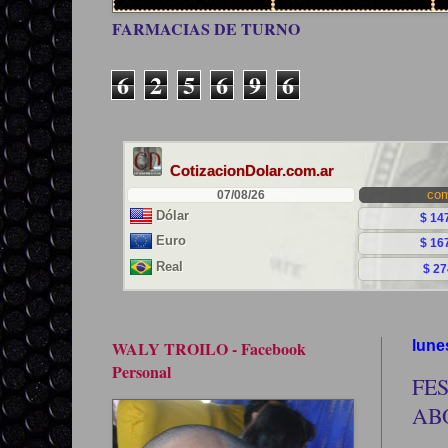
FARMACIAS DE TURNO
6
2
5
6
9
6
WALY TROILO - Facebook
lune
Personal
FE
AB