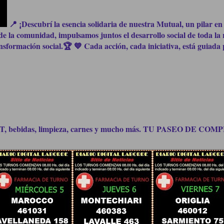
📍 ¡Descubrí la esencia solidaria de nuestra Mutual, un pilar en 
e la comunidad, impulsamos juntos el desarrollo social de toda la 
formación social.🏆 💙 Cada acción, cada iniciativa, está guiada p
bidas, limpieza, carnes y mucho más. TU PASEO DE C