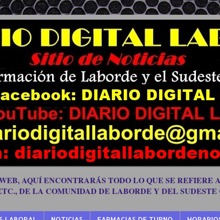
 WEB, AQUÍ ENCONTRARÁS TODO LO QUE SE REFIERE A
 ETC., DE LA COMUNIDAD DE LABORDE Y DEL SUDESTE
S LABORAL
NOTICIAS
FARMACIAS DE TURNO
HORARIO