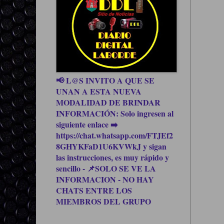
📢 L@S INVITO A QUE SE
UNAN A ESTA NUEVA
MODALIDAD DE BRINDAR
INFORMACIÓN: Solo ingresen al
siguiente enlace ➡️
https://chat.whatsapp.com/FTJEf2
8GHYKFaD1U6KVWkJ y sigan
las instrucciones, es muy rápido y
sencillo - 📌SOLO SE VE LA
INFORMACION - NO HAY
CHATS ENTRE LOS
MIEMBROS DEL GRUPO