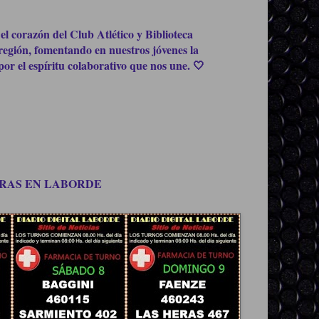
el corazón del Club Atlético y Biblioteca
región, fomentando en nuestros jóvenes la
or el espíritu colaborativo que nos une. 🤍
OMPRAS EN LABORDE