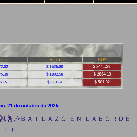
es, 21 de octubre de 2025
🎧💃🕺🎶ＢＡＩＬＡＺＯ ＥＮ ＬＡＢＯＲＤＥ
．！！