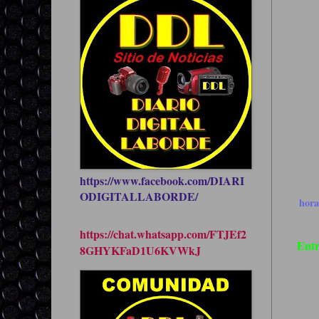
https://www.facebook.com/DIARI
ODIGITALLABORDE/
hor
https://chat.whatsapp.com/FTJEf2
Entr
8GHYKFaD1U6KVWkJ