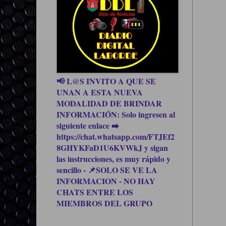
📢 L@S INVITO A QUE SE
UNAN A ESTA NUEVA
MODALIDAD DE BRINDAR
INFORMACIÓN: Solo ingresen al
siguiente enlace ➡️
https://chat.whatsapp.com/FTJEf2
8GHYKFaD1U6KVWkJ y sigan
las instrucciones, es muy rápido y
sencillo - 📌SOLO SE VE LA
INFORMACION - NO HAY
CHATS ENTRE LOS
MIEMBROS DEL GRUPO