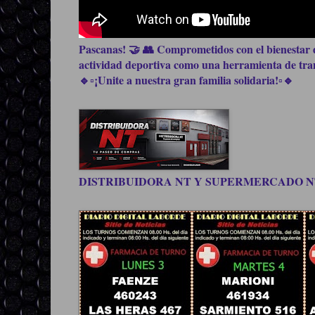
Pascanas! 🤝 👥 Comprometidos con el bienestar d
actividad deportiva como una herramienta de trans
🔹▫️¡Unite a nuestra gran familia solidaria!▫️🔹
DISTRIBUIDORA NT Y SUPERMERCADO NT, be