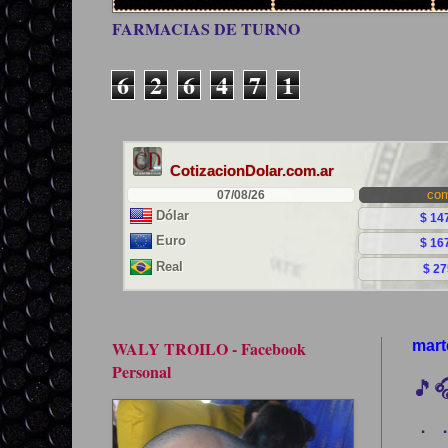
FARMACIAS DE TURNO
6
2
6
4
7
1
WALY TROILO - Facebook
mart
Personal
🎵
．