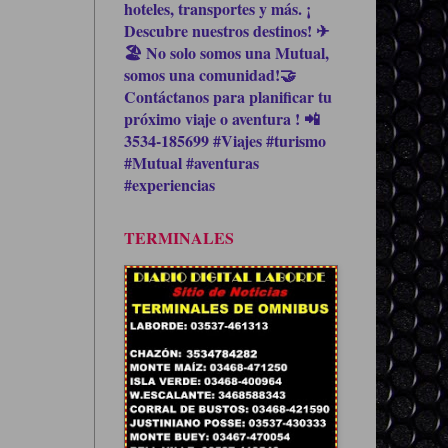
hoteles, transportes y más. ¡
Descubre nuestros destinos! ✈
🏖 No solo somos una Mutual,
somos una comunidad!🤝
Contáctanos para planificar tu
próximo viaje o aventura ! 📲
3534-185699 #Viajes #turismo
#Mutual #aventuras
#experiencias
TERMINALES