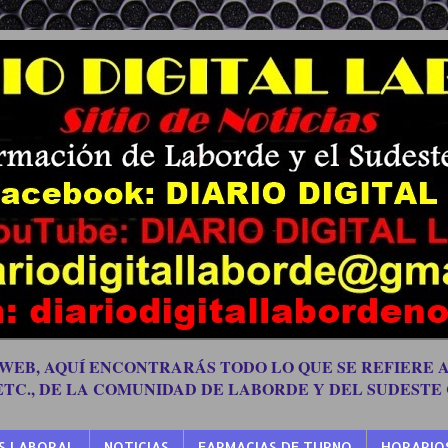
 WEB, AQUÍ ENCONTRARÁS TODO LO QUE SE REFIERE A
 ETC., DE LA COMUNIDAD DE LABORDE Y DEL SUDESTE
S LABORAL
NOTICIAS
FARMACIAS DE TURNO
HORARIO