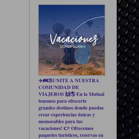
✈️🚌⛱UNITE A NUESTRA
COMUNIDAD DE
VIAJEROS 🙌🌎 En la Mutual
tenemos para ofrecerte
grandes destinos donde puedas
crear experiencias únicas y
memorables para tus
vacaciones! 👉 Ofrecemos
paquetes turísticos, reservas en