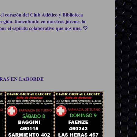
el corazón del Club Atlético y Biblioteca
región, fomentando en nuestros jóvenes la
or el espíritu colaborativo que nos une. 🤍
OMPRAS EN LABORDE