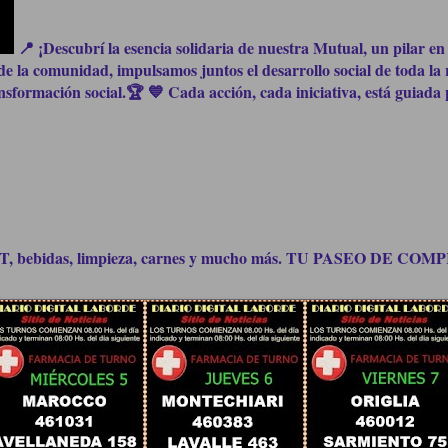
📍 ¡Descubrí la esencia solidaria de nuestra Mutual, un pilar en 
e la comunidad, impulsamos juntos el desarrollo social de toda la 
formación social.🏆 💙 Cada acción, cada iniciativa, está guiada p
bidas, limpieza, carnes y mucho más. TU PASEO DE C