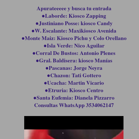
Apurateeeee y busca tu entrada
●Laborde: Kiosco Zapping
●Justiniano Posse: kiosco Candy
●W. Escalante: Maxikiosco Avenida
●Monte Maiz: Kiosco Pichu y Colo Orellano
●Isla Verde: Nico Aguilar
●Corral De Bustos: Antonio Plenes
●Gral. Baldisera: kiosco Manías
●Pascanas: Jorge Neyra
●Chazon: Tati Gottero
●Ucacha: Martin Vicario
●Etruria: Kiosco Centro
●Santa Eufemia: Dianela Pizzarro
Consultas WhatsApp 3534062147