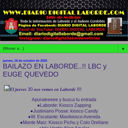
▼
jueves, 16 de octubre de 2025
BAILAZO EN LABORDE..!! LBC y
EUGE QUEVEDO
𝑬𝒍 𝒋𝒖𝒆𝒗𝒆𝒔 30 𝒏𝒐𝒔 𝒗𝒆𝒎𝒐𝒔 𝒆𝒏 𝑳𝒂𝒃𝒐𝒓𝒅𝒆 !!!!
Apurateeeee y busca tu entrada
●Laborde: Kiosco Zapping
●Justiniano Posse: kiosco Candy
●W. Escalante: Maxikiosco Avenida
●Monte Maiz: Kiosco Pichu y Colo Orellano