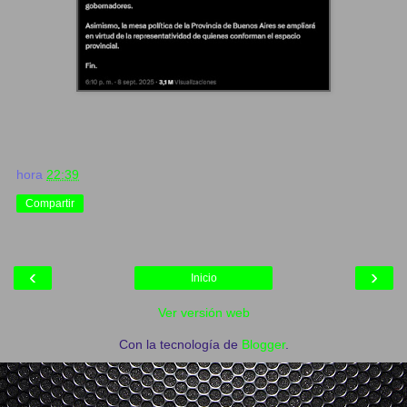
hora
22:39
Compartir
‹
›
Inicio
Ver versión web
Con la tecnología de
Blogger
.