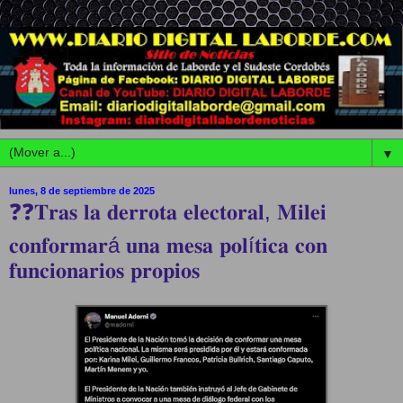
▼
lunes, 8 de septiembre de 2025
❓❓𝐓𝐫𝐚𝐬 𝐥𝐚 𝐝𝐞𝐫𝐫𝐨𝐭𝐚 𝐞𝐥𝐞𝐜𝐭𝐨𝐫𝐚𝐥, 𝐌𝐢𝐥𝐞𝐢
𝐜𝐨𝐧𝐟𝐨𝐫𝐦𝐚𝐫á 𝐮𝐧𝐚 𝐦𝐞𝐬𝐚 𝐩𝐨𝐥í𝐭𝐢𝐜𝐚 𝐜𝐨𝐧
𝐟𝐮𝐧𝐜𝐢𝐨𝐧𝐚𝐫𝐢𝐨𝐬 𝐩𝐫𝐨𝐩𝐢𝐨𝐬