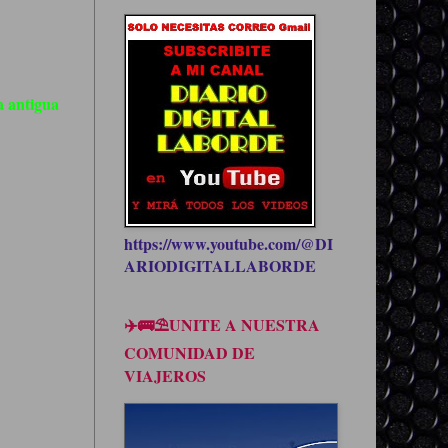
 antigua
https://www.youtube.com/@DI
ARIODIGITALLABORDE
✈️🚌⛱UNITE A NUESTRA
COMUNIDAD DE
VIAJEROS