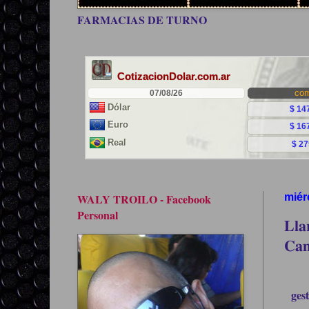
FARMACIAS DE TURNO
WALY TROILO - Facebook
miér
Personal
𝐋𝐥𝐚
𝐂𝐚𝐦
ges