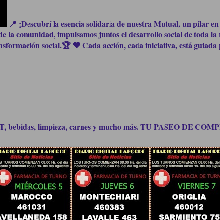
📍 ¡Descubrí la esencia solidaria de nuestra Mutual, un pilar en 
e la comunidad, impulsamos juntos el desarrollo social de toda la 
formación social.🏆 💙 Cada acción, cada iniciativa, está guiada p
bidas, limpieza, carnes y mucho más. TU PASEO DE C