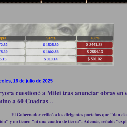
coles, 16 de julio de 2025
𝐫𝐲𝐨𝐫𝐚 𝐜𝐮𝐞𝐬𝐭𝐢𝐨𝐧ó 𝐚 𝐌𝐢𝐥𝐞𝐢 𝐭𝐫𝐚𝐬 𝐚𝐧𝐮𝐧𝐜𝐢𝐚𝐫 𝐨𝐛𝐫𝐚𝐬 𝐞𝐧 𝐞
𝐢𝐧𝐨 𝐚 𝟔𝟎 𝐂𝐮𝐚𝐝𝐫𝐚𝐬...
El Gobernador criticó a los dirigentes porteños que "dan cla
tión" y no tienen "ni una cuadra de tierra". Además, señaló: "expl