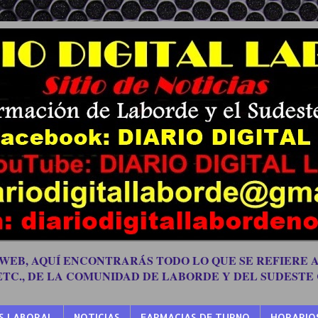
 WEB, AQUÍ ENCONTRARÁS TODO LO QUE SE REFIERE A
 ETC., DE LA COMUNIDAD DE LABORDE Y DEL SUDESTE
S LABORAL
NOTICIAS
FARMACIAS DE TURNO
HORARIO