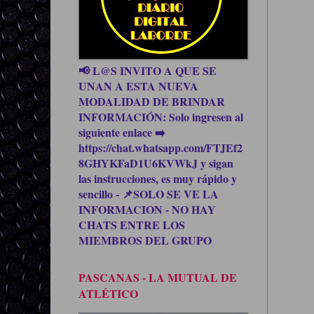
📢 L@S INVITO A QUE SE
UNAN A ESTA NUEVA
MODALIDAD DE BRINDAR
INFORMACIÓN: Solo ingresen al
siguiente enlace ➡️
https://chat.whatsapp.com/FTJEf2
8GHYKFaD1U6KVWkJ y sigan
las instrucciones, es muy rápido y
sencillo - 📌SOLO SE VE LA
INFORMACION - NO HAY
CHATS ENTRE LOS
MIEMBROS DEL GRUPO
PASCANAS - LA MUTUAL DE
ATLÉTICO