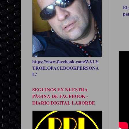
El 
par
https://www.facebook.com/WALY
TROILOFACEBOOKPERSONA
L/
SEGUINOS EN NUESTRA
PÁGINA DE FACEBOOK -
DIARIO DIGITAL LABORDE