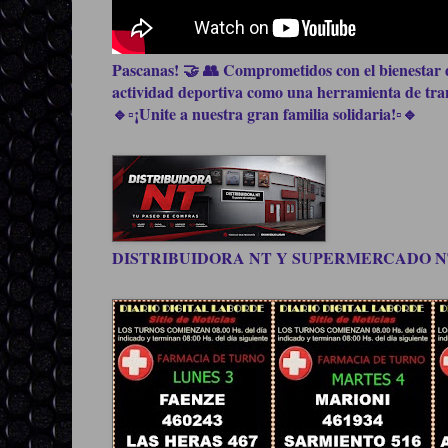
Pascanas! 🤝 👥 Comprometidos con el bienestar d
actividad deportiva como una herramienta de trans
🔹▫️¡Unite a nuestra gran familia solidaria!▫️🔹
DISTRIBUIDORA NT Y SUPERMERCADO NT, be