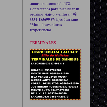
somos una comunidad!🤝
Contáctanos para planificar tu
próximo viaje o aventura ! 📲
3534-185699 #Viajes #turismo
#Mutual #aventuras
#experiencias
TERMINALES