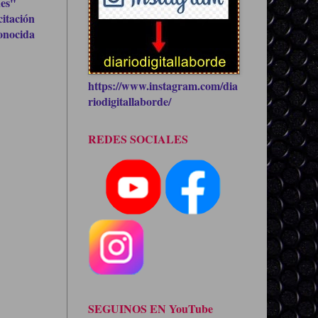
nes"
citación
conocida
https://www.instagram.com/dia
riodigitallaborde/
REDES SOCIALES
SEGUINOS EN YouTube