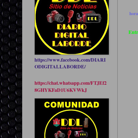
hor
Entr
https://www.facebook.com/DIARI
ODIGITALLABORDE/
https://chat.whatsapp.com/FTJEf2
8GHYKFaD1U6KVWkJ