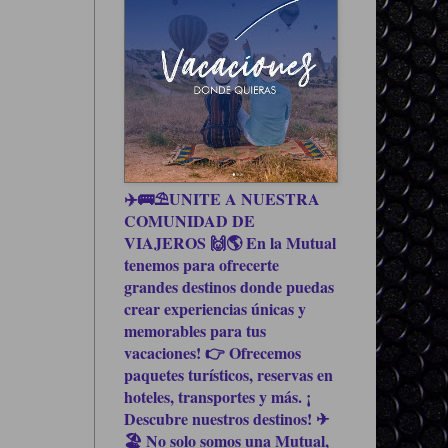
✈️🚌⛱UNITE A NUESTRA
COMUNIDAD DE
VIAJEROS 🙌🌎 En la Mutual
tenemos para ofrecerte
grandes destinos donde puedas
crear experiencias únicas y
memorables para tus
vacaciones! 👉 Ofrecemos
paquetes turísticos, reservas en
hoteles, transportes y más. ¡
Descubre nuestros destinos! ✈
🏖 No solo somos una Mutual,