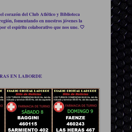
el corazón del Club Atlético y Biblioteca
región, fomentando en nuestros jóvenes la
or el espíritu colaborativo que nos une. 🤍
OMPRAS EN LABORDE