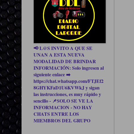
📢 L@S INVITO A QUE SE
UNAN A ESTA NUEVA
MODALIDAD DE BRINDAR
INFORMACIÓN: Solo ingresen al
siguiente enlace ➡️
https://chat.whatsapp.com/FTJEf2
8GHYKFaD1U6KVWkJ y sigan
las instrucciones, es muy rápido y
sencillo - 📌SOLO SE VE LA
INFORMACION - NO HAY
CHATS ENTRE LOS
MIEMBROS DEL GRUPO