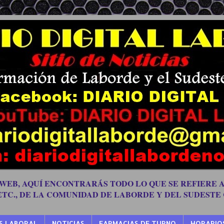
 WEB, AQUÍ ENCONTRARÁS TODO LO QUE SE REFIERE A
 ETC., DE LA COMUNIDAD DE LABORDE Y DEL SUDESTE
S LABORAL
NOTICIAS
FARMACIAS DE TURNO
HORARIO