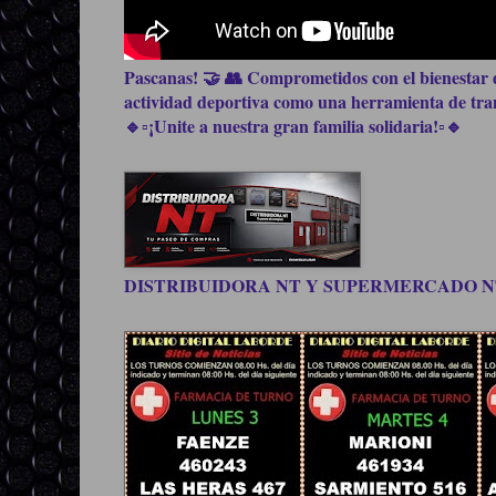
Pascanas! 🤝 👥 Comprometidos con el bienestar d
actividad deportiva como una herramienta de trans
🔹▫️¡Unite a nuestra gran familia solidaria!▫️🔹
DISTRIBUIDORA NT Y SUPERMERCADO NT, be