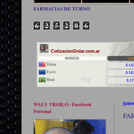
FARMACIAS DE TURNO
6
2
5
2
8
6
WALY TROILO - Facebook
juev
Personal
FA