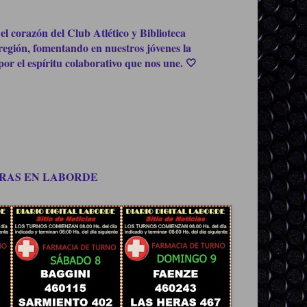
el corazón del Club Atlético y Biblioteca
región, fomentando en nuestros jóvenes la
or el espíritu colaborativo que nos une. 🤍
OMPRAS EN LABORDE