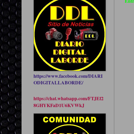
Entr
https://www.facebook.com/DIARI
ODIGITALLABORDE/
https://chat.whatsapp.com/FTJEf2
8GHYKFaD1U6KVWkJ