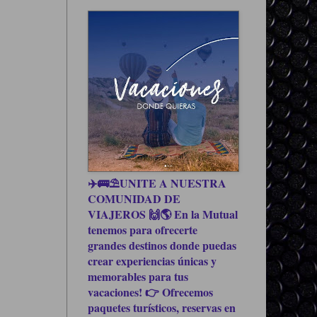
✈️🚌⛱UNITE A NUESTRA
COMUNIDAD DE
VIAJEROS 🙌🌎 En la Mutual
tenemos para ofrecerte
grandes destinos donde puedas
crear experiencias únicas y
memorables para tus
vacaciones! 👉 Ofrecemos
paquetes turísticos, reservas en