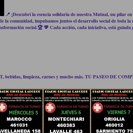
📍 ¡Descubrí la esencia solidaria de nuestra Mutual, un pilar en 
e la comunidad, impulsamos juntos el desarrollo social de toda la 
formación social.🏆 💙 Cada acción, cada iniciativa, está guiada p
bidas, limpieza, carnes y mucho más. TU PASEO DE C