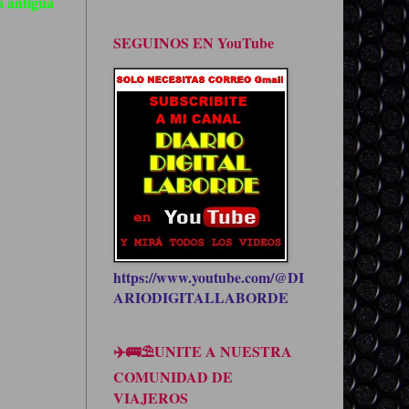
 antigua
SEGUINOS EN YouTube
https://www.youtube.com/@DI
ARIODIGITALLABORDE
✈️🚌⛱UNITE A NUESTRA
COMUNIDAD DE
VIAJEROS