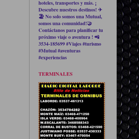
hoteles, transportes y más. ¡
Descubre nuestros destinos! ✈
🏖 No solo somos una Mutual,
somos una comunidad!🤝
Contáctanos para planificar tu
próximo viaje o aventura ! 📲
3534-185699 #Viajes #turismo
#Mutual #aventuras
#experiencias
TERMINALES