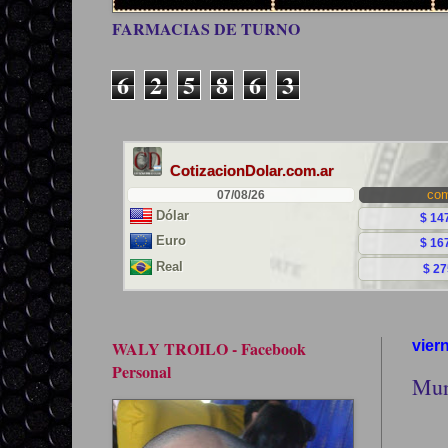
FARMACIAS DE TURNO
6
2
5
8
6
3
WALY TROILO - Facebook
vier
Personal
Mun