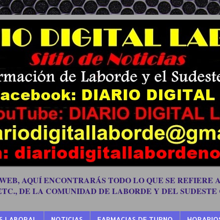
 WEB, AQUÍ ENCONTRARÁS TODO LO QUE SE REFIERE A
 ETC., DE LA COMUNIDAD DE LABORDE Y DEL SUDESTE
S LABORAL
NOTICIAS
FARMACIAS DE TURNO
HORARIO