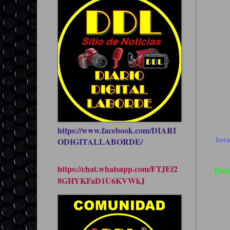
https://www.facebook.com/DIARI
hor
ODIGITALLABORDE/
https://chat.whatsapp.com/FTJEf2
Entr
8GHYKFaD1U6KVWkJ