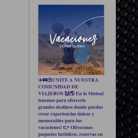
✈️🚌⛱UNITE A NUESTRA
COMUNIDAD DE
VIAJEROS 🙌🌎 En la Mutual
tenemos para ofrecerte
grandes destinos donde puedas
crear experiencias únicas y
memorables para tus
vacaciones! 👉 Ofrecemos
paquetes turísticos, reservas en