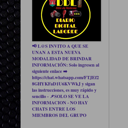
📢 L@S INVITO A QUE SE
UNAN A ESTA NUEVA
MODALIDAD DE BRINDAR
INFORMACIÓN: Solo ingresen al
siguiente enlace ➡️
https://chat.whatsapp.com/FTJEf2
8GHYKFaD1U6KVWkJ y sigan
las instrucciones, es muy rápido y
sencillo - 📌SOLO SE VE LA
INFORMACION - NO HAY
CHATS ENTRE LOS
MIEMBROS DEL GRUPO