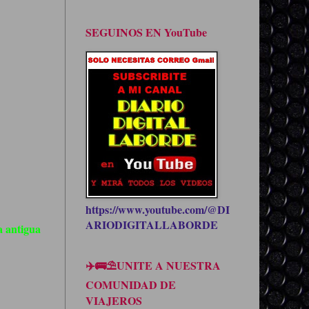
SEGUINOS EN YouTube
https://www.youtube.com/@DI
ARIODIGITALLABORDE
 antigua
✈️🚌⛱UNITE A NUESTRA
COMUNIDAD DE
VIAJEROS