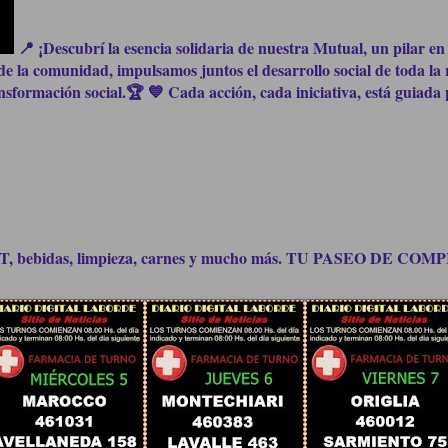
📍 ¡Descubrí la esencia solidaria de nuestra Mutual, un pilar en 
e la comunidad, impulsamos juntos el desarrollo social de toda la 
formación social.🏆 💙 Cada acción, cada iniciativa, está guiada p
bidas, limpieza, carnes y mucho más. TU PASEO DE C