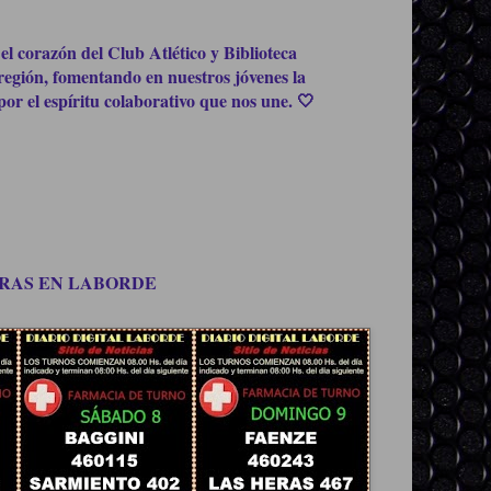
el corazón del Club Atlético y Biblioteca
región, fomentando en nuestros jóvenes la
or el espíritu colaborativo que nos une. 🤍
OMPRAS EN LABORDE