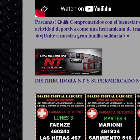
Pascanas! 🤝 👥 Comprometidos con el bienestar d
actividad deportiva como una herramienta de trans
🔹▫️¡Unite a nuestra gran familia solidaria!▫️🔹
DISTRIBUIDORA NT Y SUPERMERCADO NT, be