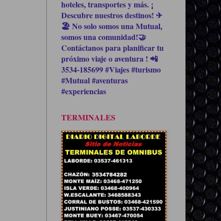
hoteles, transportes y más. ¡
Descubre nuestros destinos! ✈
🏖 No solo somos una Mutual,
somos una comunidad!🤝
Contáctanos para planificar tu
próximo viaje o aventura ! 📲
3534-185699 #Viajes #turismo
#Mutual #aventuras
#experiencias
TERMINALES