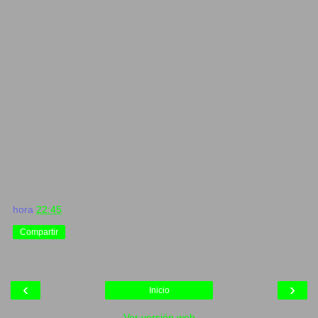
hora
22:45
Compartir
‹
›
Inicio
Ver versión web