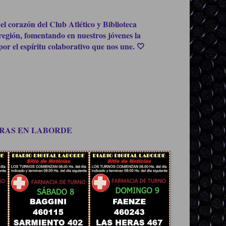
el corazón del Club Atlético y Biblioteca
región, fomentando en nuestros jóvenes la
or el espíritu colaborativo que nos une. 🤍
OMPRAS EN LABORDE