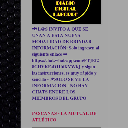
📢 L@S INVITO A QUE SE
UNAN A ESTA NUEVA
MODALIDAD DE BRINDAR
INFORMACIÓN: Solo ingresen al
siguiente enlace ➡️
https://chat.whatsapp.com/FTJEf2
8GHYKFaD1U6KVWkJ y sigan
las instrucciones, es muy rápido y
sencillo - 📌SOLO SE VE LA
INFORMACION - NO HAY
CHATS ENTRE LOS
MIEMBROS DEL GRUPO
PASCANAS - LA MUTUAL DE
ATLÉTICO