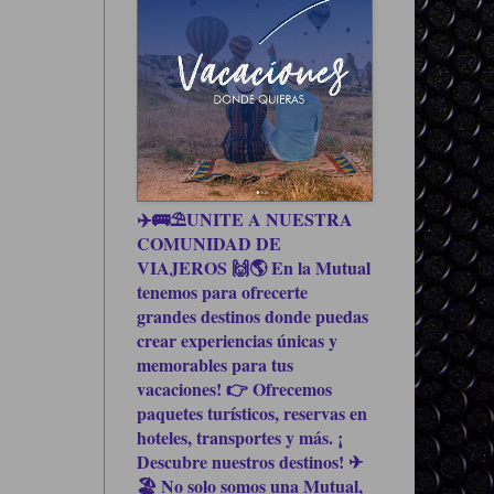
✈️🚌⛱UNITE A NUESTRA
COMUNIDAD DE
VIAJEROS 🙌🌎 En la Mutual
tenemos para ofrecerte
grandes destinos donde puedas
crear experiencias únicas y
memorables para tus
vacaciones! 👉 Ofrecemos
paquetes turísticos, reservas en
hoteles, transportes y más. ¡
Descubre nuestros destinos! ✈
🏖 No solo somos una Mutual,