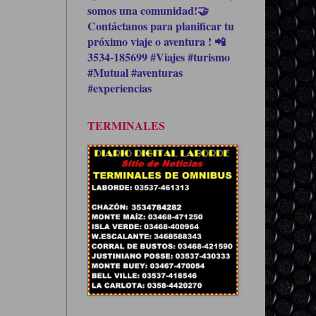
somos una comunidad!🤝
Contáctanos para planificar tu
próximo viaje o aventura ! 📲
3534-185699 #Viajes #turismo
#Mutual #aventuras
#experiencias
TERMINALES