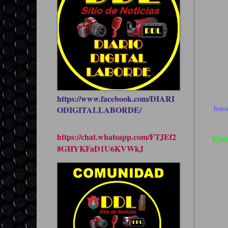
https://www.facebook.com/DIARI
hor
ODIGITALLABORDE/
https://chat.whatsapp.com/FTJEf2
Entr
8GHYKFaD1U6KVWkJ