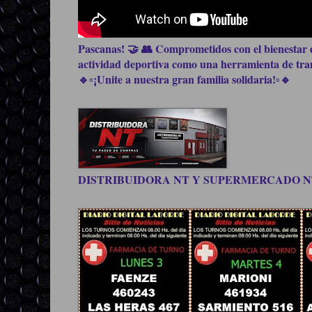
Pascanas! 🤝 👥 Comprometidos con el bienestar d
actividad deportiva como una herramienta de trans
🔹▫️¡Unite a nuestra gran familia solidaria!▫️🔹
DISTRIBUIDORA NT Y SUPERMERCADO NT, be