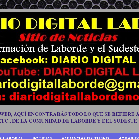
 WEB, AQUÍ ENCONTRARÁS TODO LO QUE SE REFIERE A
 ETC., DE LA COMUNIDAD DE LABORDE Y DEL SUDESTE
S LABORAL
NOTICIAS
FARMACIAS DE TURNO
HORARIO