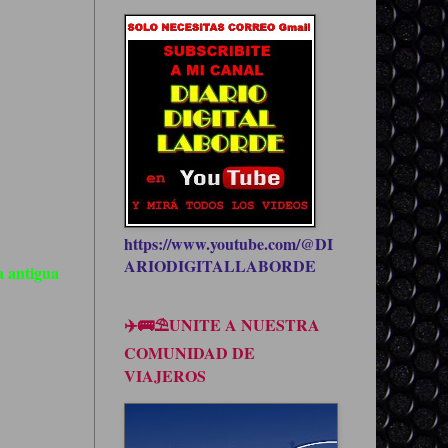
https://www.youtube.com/@DI
ARIODIGITALLABORDE
 antigua
✈️🚌⛱UNITE A NUESTRA
COMUNIDAD DE
VIAJEROS