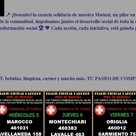
📍 ¡Descubrí la esencia solidaria de nuestra Mutual, un pilar en 
e la comunidad, impulsamos juntos el desarrollo social de toda la 
formación social.🏆 💙 Cada acción, cada iniciativa, está guiada p
bidas, limpieza, carnes y mucho más. TU PASEO DE C