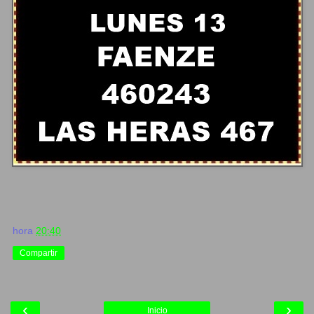
hora
20:40
Compartir
‹
›
Inicio