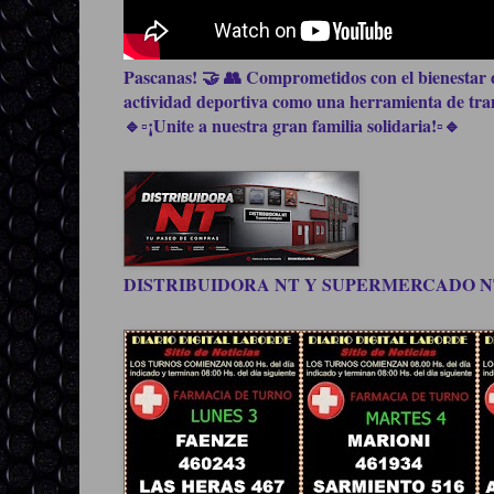
Pascanas! 🤝 👥 Comprometidos con el bienestar d
actividad deportiva como una herramienta de trans
🔹▫️¡Unite a nuestra gran familia solidaria!▫️🔹
DISTRIBUIDORA NT Y SUPERMERCADO NT, be