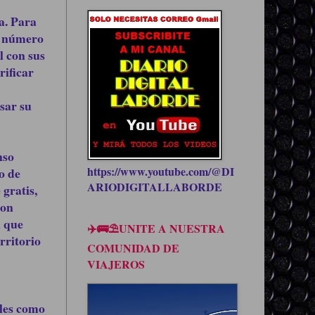
da. Para
l número
l con sus
rificar
sar su
nso
https://www.youtube.com/@DI
o de
ARIODIGITALLABORDE
gratis,
con
a que
✈️🚌⛱UNITE A NUESTRA
rritorio
COMUNIDAD DE
VIAJEROS
ales como