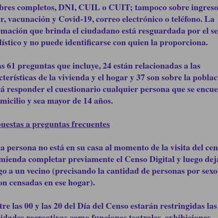
res completos, DNI, CUIL o CUIT; tampoco sobre ingreso
r, vacunación y Covid-19, correo electrónico o teléfono. La
rmación que brinda el ciudadano está resguardada por el se
dístico y no puede identificarse con quien la proporciona.
as 61 preguntas que incluye, 24 están relacionadas a las
cterísticas de la vivienda y el hogar y 37 son sobre la poblac
á responder el cuestionario cualquier persona que se encue
omicilio y sea mayor de 14 años.
uestas a preguntas frecuentes
 la persona no está en su casa al momento de la visita del cens
mienda completar previamente el Censo Digital y luego deja
go a un vecino (precisando la cantidad de personas por sex
on censadas en ese hogar).
tre las 00 y las 20 del Día del Censo estarán restringidas las
vidades recreativas como funciones teatrales, exhibiciones