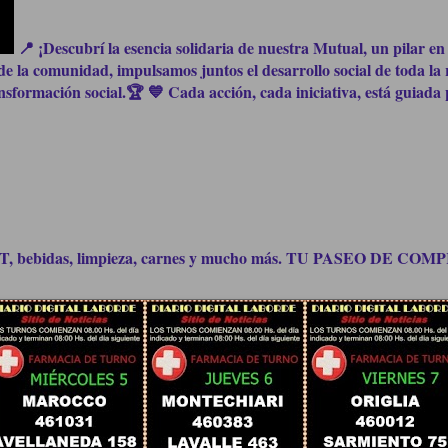
📍 ¡Descubrí la esencia solidaria de nuestra Mutual, un pilar en 
e la comunidad, impulsamos juntos el desarrollo social de toda la 
formación social.🏆 💙 Cada acción, cada iniciativa, está guiada p
bidas, limpieza, carnes y mucho más. TU PASEO DE C