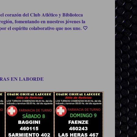
el corazón del Club Atlético y Biblioteca
región, fomentando en nuestros jóvenes la
or el espíritu colaborativo que nos une. 🤍
OMPRAS EN LABORDE