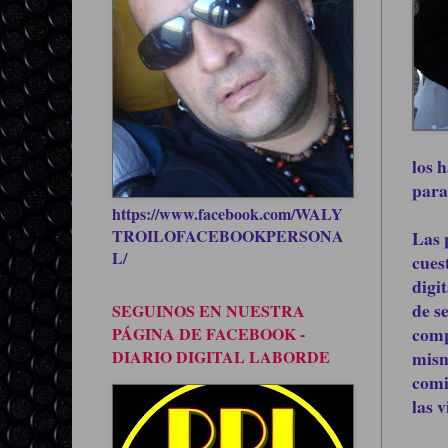
los 
para
https://www.facebook.com/WALY
TROILOFACEBOOKPERSONA
Las 
L/
cues
digi
de s
SEGUINOS EN NUESTRA
comp
PÁGINA DE FACEBOOK -
DIARIO DIGITAL LABORDE
mism
comi
las 