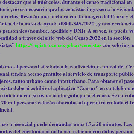
 destacar que el miércoles, durante el censo tradicional en
itorio, no es necesario que los censistas ingresen a la vivien
nocerlos, llevarán una pechera con la imagen del Censo y e
fónico de la mesa de ayuda (0800-345-2022), y una credencia
s personales (nombre, apellido y DNI). A su vez, se puede ve
dentidad a través del sitio web del Censo 2022 en la sección
sistas”
https://registro.censo.gob.ar/censistas
con solo ingre
.
ismo, el personal afectado a la realización y control del Ce
onal tendrá acceso gratuito al servicio de transporte públic
jeros, tanto urbano como interurbano. Para obtener el pase 
ensista deberá exhibir el aplicativo “Censar” en su teléfono 
ón iniciada con su usuario otorgado para el censo. Se calcul
 70 mil personas estarán abocadas al operativo en todo el te
incial.
enso presencial puede demandar unos 15 a 20 minutos. Las
untas del cuestionario no tienen relación con datos person