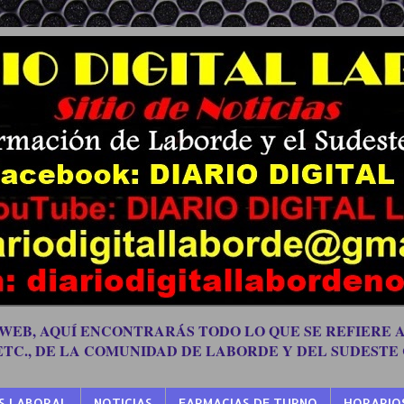
 WEB, AQUÍ ENCONTRARÁS TODO LO QUE SE REFIERE A
 ETC., DE LA COMUNIDAD DE LABORDE Y DEL SUDESTE
S LABORAL
NOTICIAS
FARMACIAS DE TURNO
HORARIO