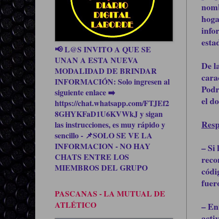
nomb
hoga
info
esta
📢 L@S INVITO A QUE SE
UNAN A ESTA NUEVA
De l
MODALIDAD DE BRINDAR
cara
INFORMACIÓN: Solo ingresen al
Podr
siguiente enlace ➡️
el d
https://chat.whatsapp.com/FTJEf2
8GHYKFaD1U6KVWkJ y sigan
Resp
las instrucciones, es muy rápido y
sencillo - 📌SOLO SE VE LA
INFORMACION - NO HAY
– Si
CHATS ENTRE LOS
reco
MIEMBROS DEL GRUPO
códi
fuer
PASCANAS - LA MUTUAL DE
ATLÉTICO
– En
acti