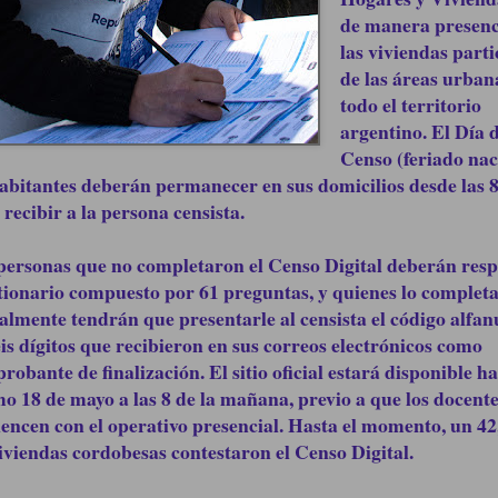
de manera presenc
las viviendas parti
de las áreas urban
todo el territorio
argentino. El Día d
Censo (feriado nac
habitantes deberán permanecer en sus domicilios desde las 8
 recibir a la persona censista.
personas que no completaron el Censo Digital deberán resp
tionario compuesto por 61 preguntas, y quienes lo complet
talmente tendrán que presentarle al censista el código alfa
eis dígitos que recibieron en sus correos electrónicos como
robante de finalización. El sitio oficial estará disponible ha
o 18 de mayo a las 8 de la mañana, previo a que los docent
encen con el operativo presencial. Hasta el momento, un 4
viviendas cordobesas contestaron el Censo Digital.