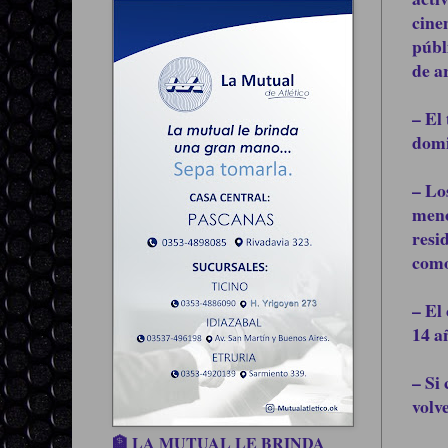
cine
públ
de a
– El
domi
– Lo
meno
resi
como
– El
14 a
– Si
volv
🏦 LA MUTUAL LE BRINDA