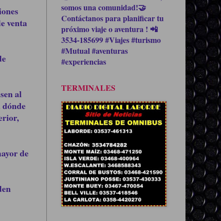
somos una comunidad!🤝
iones
Contáctanos para planificar tu
e venta
próximo viaje o aventura ! 📲
3534-185699 #Viajes #turismo
#Mutual #aventuras
de
#experiencias
TERMINALES
sen al
a dónde
rior,
mayor de
den