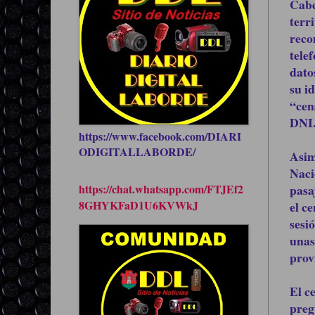
Cabe
terr
reco
tele
dato
su i
“cen
DNI
https://www.facebook.com/DIARI
ODIGITALLABORDE/
Asim
Naci
https://chat.whatsapp.com/FTJEf2
pasa
8GHYKFaD1U6KVWkJ
el c
sesi
unas
prov
El c
preg