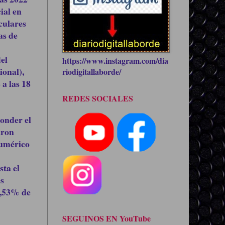
ial en
culares
as de
el
https://www.instagram.com/dia
ional),
riodigitallaborde/
 a las 18
REDES SOCIALES
onder el
aron
numérico
sta el
es
2,53% de
SEGUINOS EN YouTube