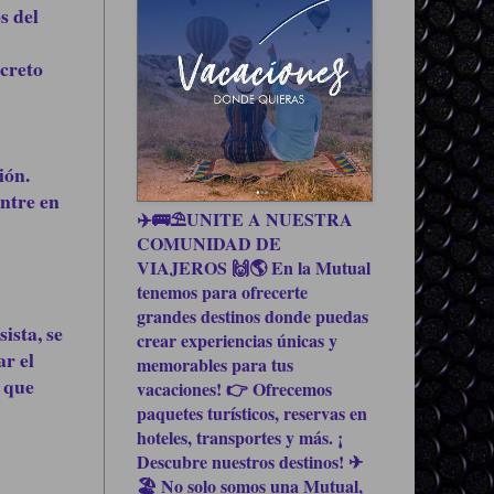
s del
creto
ión.
ntre en
✈️🚌⛱UNITE A NUESTRA
COMUNIDAD DE
VIAJEROS 🙌🌎 En la Mutual
tenemos para ofrecerte
grandes destinos donde puedas
ista, se
crear experiencias únicas y
r el
memorables para tus
o que
vacaciones! 👉 Ofrecemos
paquetes turísticos, reservas en
hoteles, transportes y más. ¡
Descubre nuestros destinos! ✈
🏖 No solo somos una Mutual,