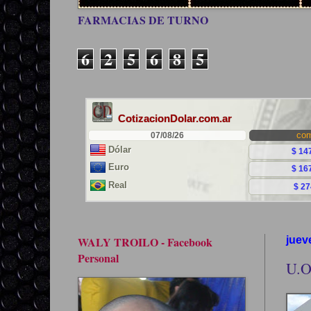
FARMACIAS DE TURNO
6
2
5
6
8
5
WALY TROILO - Facebook
juev
Personal
U.