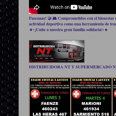
Pascanas! 🤝 👥 Comprometidos con el bienestar d
actividad deportiva como una herramienta de trans
🔹▫️¡Unite a nuestra gran familia solidaria!▫️🔹
DISTRIBUIDORA NT Y SUPERMERCADO NT, be