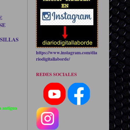
E
SE
SILLAS
https://www.instagram.com/dia
riodigitallaborde/
REDES SOCIALES
 antigua