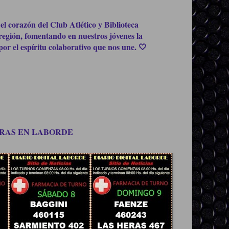
el corazón del Club Atlético y Biblioteca
región, fomentando en nuestros jóvenes la
or el espíritu colaborativo que nos une. 🤍
OMPRAS EN LABORDE