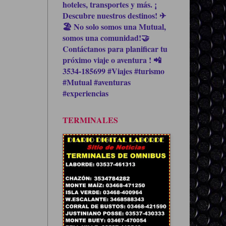
hoteles, transportes y más. ¡
Descubre nuestros destinos! ✈
🏖 No solo somos una Mutual,
somos una comunidad!🤝
Contáctanos para planificar tu
próximo viaje o aventura ! 📲
3534-185699 #Viajes #turismo
#Mutual #aventuras
#experiencias
TERMINALES