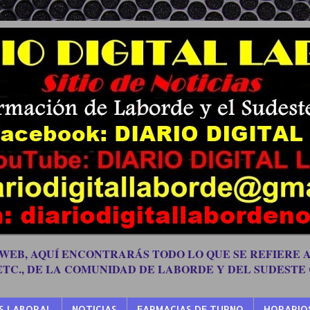
 WEB, AQUÍ ENCONTRARÁS TODO LO QUE SE REFIERE A
 ETC., DE LA COMUNIDAD DE LABORDE Y DEL SUDESTE
S LABORAL
NOTICIAS
FARMACIAS DE TURNO
HORARIO