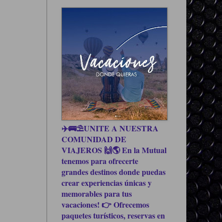
✈️🚌⛱UNITE A NUESTRA
COMUNIDAD DE
VIAJEROS 🙌🌎 En la Mutual
tenemos para ofrecerte
grandes destinos donde puedas
crear experiencias únicas y
memorables para tus
vacaciones! 👉 Ofrecemos
paquetes turísticos, reservas en