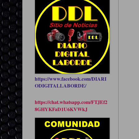
https://www.facebook.com/DIARI
ODIGITALLABORDE/
https://chat.whatsapp.com/FTJEf2
8GHYKFaD1U6KVWkJ