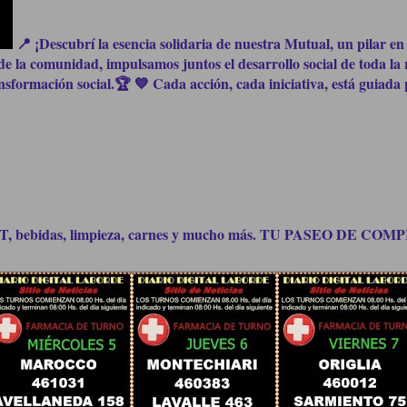
📍 ¡Descubrí la esencia solidaria de nuestra Mutual, un pilar en 
e la comunidad, impulsamos juntos el desarrollo social de toda la 
formación social.🏆 💙 Cada acción, cada iniciativa, está guiada p
bidas, limpieza, carnes y mucho más. TU PASEO DE C