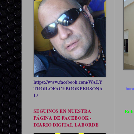
https://www.facebook.com/WALY
TROILOFACEBOOKPERSONA
hor
L/
SEGUINOS EN NUESTRA
Entr
PÁGINA DE FACEBOOK -
DIARIO DIGITAL LABORDE