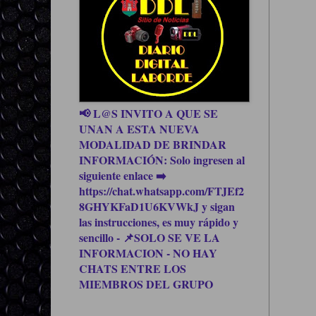
📢 L@S INVITO A QUE SE
UNAN A ESTA NUEVA
MODALIDAD DE BRINDAR
INFORMACIÓN: Solo ingresen al
siguiente enlace ➡️
https://chat.whatsapp.com/FTJEf2
8GHYKFaD1U6KVWkJ y sigan
las instrucciones, es muy rápido y
sencillo - 📌SOLO SE VE LA
INFORMACION - NO HAY
CHATS ENTRE LOS
MIEMBROS DEL GRUPO